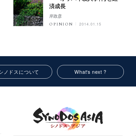
済成長
岸政彦
2014.01.15
OPINION
シノドスについて
What's next ?