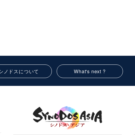
シノドスについて
What's next ?