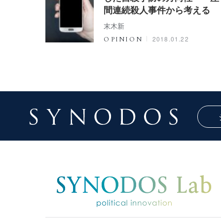
間連続殺人事件から考える
末木新
2018.01.22
OPINION