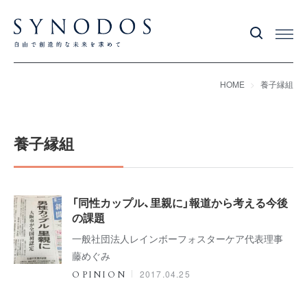
HOME
養子縁組
養子縁組
「同性カップル、里親に」報道から考える今後
の課題
一般社団法人レインボーフォスターケア代表理事
藤めぐみ
2017.04.25
OPINION