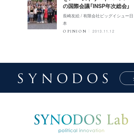
の国際会議「INSP年次総会」
長崎友絵 / 有限会社ビッグイシュー日
本
2013.11.12
OPINION