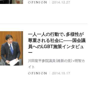
2014.12.27
OPINION
一人一人の行動で、多様性が
尊重される社会に――国会議
員へのLGBT施策インタビュ
ー
川田龍平参院議員（維新の党）×明智カ
イト
2014.10.17
OPINION