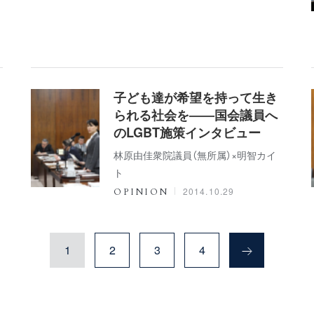
子ども達が希望を持って生き
られる社会を――国会議員へ
のLGBT施策インタビュー
林原由佳衆院議員（無所属）×明智カイ
ト
2014.10.29
OPINION
1
2
3
4