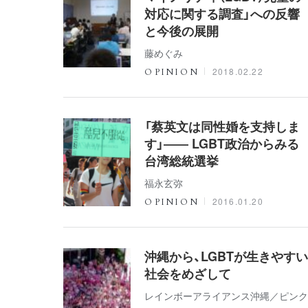
対応に関する調査」への反響
と今後の展開
藤めぐみ
2018.02.22
OPINION
「蔡英文は同性婚を支持しま
す」―― LGBT政治からみる
台湾総統選挙
福永玄弥
2016.01.20
OPINION
沖縄から、LGBTが生きやすい
社会をめざして
レインボーアライアンス沖縄／ピンク