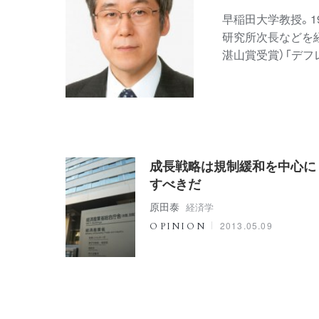
早稲田大学教授。1
研究所次長などを経
湛山賞受賞）「デフ
成長戦略は規制緩和を中心に
すべきだ
原田泰
経済学
2013.05.09
OPINION