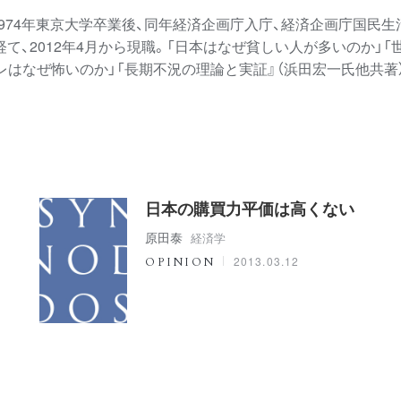
974年東京大学卒業後、同年経済企画庁入庁、経済企画庁国民
て、2012年4月から現職。「日本はなぜ貧しい人が多いのか」「
レはなぜ怖いのか」「長期不況の理論と実証』（浜田宏一氏他共著
日本の購買力平価は高くない
原田泰
経済学
2013.03.12
OPINION