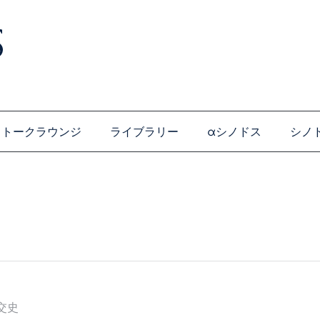
トークラウンジ
ライブラリー
αシノドス
シノ
交史