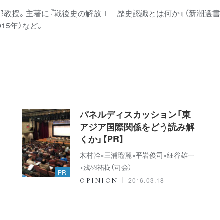
教授。主著に『戦後史の解放Ｉ 歴史認識とは何か』（新潮選書、2
15年）など。
パネルディスカッション「東
アジア国際関係をどう読み解
くか」【PR】
木村幹×三浦瑠麗×平岩俊司×細谷雄一
×浅羽祐樹（司会）
PR
2016.03.18
OPINION