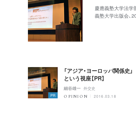
慶應義塾大学法学部
義塾大学出版会、20
「アジア・ヨーロッパ関係史」
という視座【PR】
細谷雄一
外交史
PR
2016.03.18
OPINION