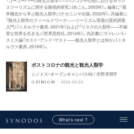
『ゴーゴーバーの経営人類学――バンコク中心部におけるセック
スツーリズムに関する微視的研究』（めこん、2003年）。編著に『基
本概念から学ぶ観光人類学』（ナカニシヤ出版、2022年）、共編著に
『観光人類学のフィールドワーク――ツーリズム現場の質的調査
入門』（ミネルヴァ書房、2021年）および『リスクの人類学――不確
実な世界を生きる』（世界思想社、2014年）。共訳書にヴァレン・L・
スミス編『ホスト・アンド・ゲスト――観光人類学とは何か』（ミネ
ルヴァ書房、2018年）。
ポストコロナの観光と観光人類学
シノドス・オープンキャンパス06 / 市野澤潤平
2024.06.20
OPINION
What's next ?