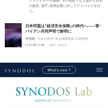
アドバイザーを兼務。その他様々な立場から日本
の政府、省庁、民間企業に対してアドバイスを行
う。
日米同盟は「経済安全保障」の時代へ――菅・
バイデン共同声明で鮮明に
井形彬
日本の外交・安全保障政策、日米関係
2021.04.26
OPINION
What's next ?