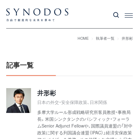
HOME
執筆者一覧
井形彬
記事一覧
井形彬
日本の外交・安全保障政策、日米関係
多摩大学ルール形成戦略研究所客員教授・事務局
長。米国シンクタンクのパシフィック・フォーラ
ムSenior Adjunct Fellowや、国際議員連盟の「対中
政策に関する列国議会連盟（IPAC）」経済安保政策