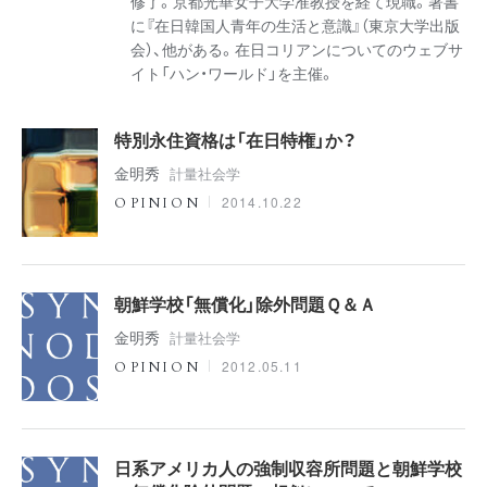
修了。京都光華女子大学准教授を経て現職。著書
に『在日韓国人青年の生活と意識』（東京大学出版
会）、他がある。在日コリアンについてのウェブサ
イト「ハン・ワールド」を主催。
特別永住資格は「在日特権」か？
金明秀
計量社会学
2014.10.22
OPINION
朝鮮学校「無償化」除外問題Ｑ＆Ａ
金明秀
計量社会学
2012.05.11
OPINION
日系アメリカ人の強制収容所問題と朝鮮学校