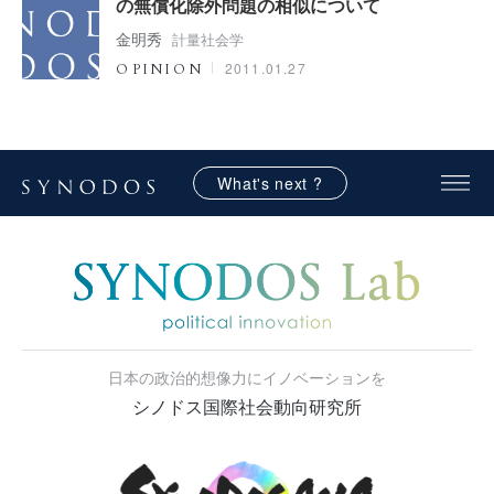
の無償化除外問題の相似について
金明秀
計量社会学
2011.01.27
OPINION
What's next ?
日本の政治的想像力にイノベーションを
シノドス国際社会動向研究所