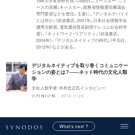
Yale大学客員研究員、CS朝日ニュースター「ニュ
ースの深層」キャスター、総務省情報通信審議会
専門委員などを歴任。主著に、『デジタルデバイド
とは何か』（岩波書店、2001年、日本社会情報学会
優秀文献賞、電気通信普及財団テレコム社会科学
賞）、『ネットワーク・リアリティ』（岩波書店、
2004年）、『デジタルネイティブの時代』（平凡社、
2012年）などがある。
デジタルネイティブを取り巻くコミュニケー
ションの姿とは？――ネット時代の文化人類
学
文化人類学者・木村忠正氏インタビュー
2013.11.29
OPINION
What's next ?