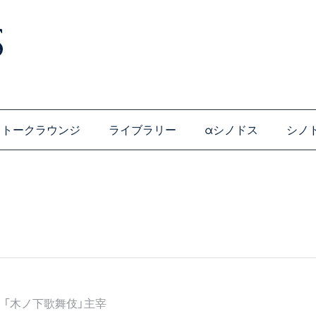
トークラウンジ
ライブラリー
αシノドス
シノ
「木ノ下歌舞伎」主宰