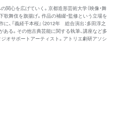
への関心を広げていく。京都造形芸術大学（映像・舞
ノ下歌舞伎を旗揚げ。作品の補綴・監修という立場を
、『義経千本桜』（2012年 総合演出：多田淳之
）などがある。その他古典芸能に関する執筆、講座など多
タジオサポートアーティスト。アトリエ劇研アソシ