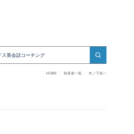
ドス英会話コーチング
HOME
執筆者一覧
木ノ下裕一