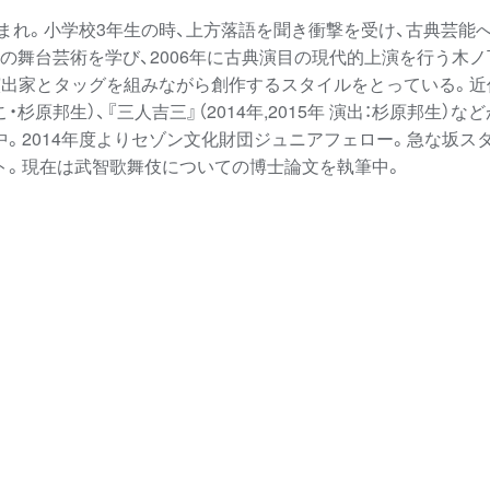
生まれ。小学校3年生の時、上方落語を聞き衝撃を受け、古典芸能
代の舞台芸術を学び、2006年に古典演目の現代的上演を行う木
出家とタッグを組みながら創作するスタイルをとっている。近作に
・杉原邦生）、『三人吉三』（2014年,2015年 演出：杉原邦生
中。2014年度よりセゾン文化財団ジュニアフェロー。急な坂ス
ト。現在は武智歌舞伎についての博士論文を執筆中。