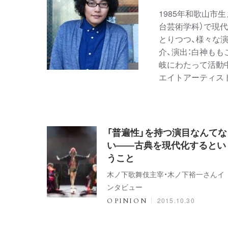
1985年和歌山市
台芸術学科）で現
とりつつ、様々な演
介、演出：白神ももこ
岐にわたって活動
エイトアーティス
「普遍性」を持つ演目なんてな
い――古典を現代化するとい
うこと
木ノ下歌舞伎主宰・木ノ下裕一さんイ
ンタビュー
2015.10.30
OPINION