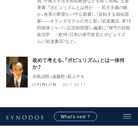
員、甲南大学法学部助教授などを経て現職。主要
著書：『ポピュリズムとは何か －民主主義の敵
か、改革の希望か』（中公新書）、『反転する福祉国
家——オランダモデルの光と影』（岩波書店、第15
回損保ジャパン記念財団賞）、編著に『保守の比較
政治学 －欧州・日本の保守政党とポピュリズ
ム』（岩波書店）など。
改めて考える、「ポピュリズム」とは一体何
か？
水島治郎×遠藤乾×荻上チキ
2017.04.17
OPINION
What's next ?