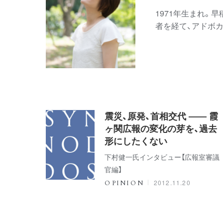
1971年生まれ。
者を経て、アドボ
震災、原発、首相交代 ―― 霞
ヶ関広報の変化の芽を、過去
形にしたくない
下村健一氏インタビュー【広報室審議
官編】
2012.11.20
OPINION