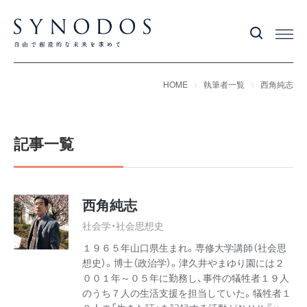
HOME
執筆者一覧
西角純志
記事一覧
西角純志
社会学・社会思想史
１９６５年山口県生まれ。専修大学講師（社会思
想史）。博士（政治学）。津久井やまゆり園には２
００１年～０５年に勤務し、事件の犠牲者１９人
のうち７人の生活支援を担当していた。犠牲者１