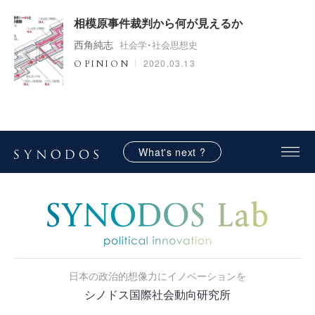
相模原事件裁判から何が見えるか
西角純志
社会学・社会思想史
2020.03.13
OPINION
What's next ?
日本の政治的想像力にイノベーションを
シノドス国際社会動向研究所