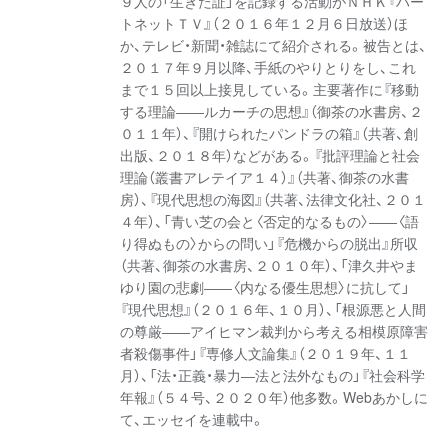
９人の「生きた証」を記録する活動がＮＨＫ『ハー
トネットＴＶ』（２０１６年１２月６日放送）ほ
か、テレビ・新聞・雑誌にて紹介される。被告とは、
２０１７年９月以降、手紙のやりとりをし、これ
まで１５回以上接見している。主要著作に『移動
する理論――ルカーチの思想』（御茶の水書房、２
０１１年）、『開けられたパンドラの箱』（共著、創
出版、２０１８年）などがある。『批評理論と社会
理論（叢書アレテイア１４）』（共著、御茶の水書
房）、『現代思想の海図』（共著、法律文化社、２０１
４年）、「青い芝の会と〈否定的なるもの〉――〈語
り得ぬもの〉からの問い」『危機からの脱出』所収
（共著、御茶の水書房、２０１０年）、「津久井やま
ゆり園の悲劇――〈内なる優生思想〉に抗して」
『現代思想』（２０１６年、１０月）、「根源悪と人間
の尊厳――アイヒマン裁判から考える相模原障害
者殺傷事件」『専修人文論集』（２０１９年、１１
月）、「法・正義・暴力―法と法外なもの」『社会科学
年報』（５４号、２０２０年）他多数。Webあかしに
て、エッセイを連載中。