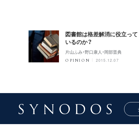
図書館は格差解消に役立って
いるのか？
片山ふみ・野口康人・岡部晋典
2015.12.07
OPINION