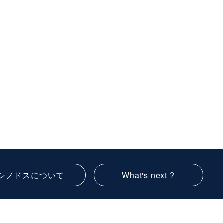
シノドスについて
What's next ?