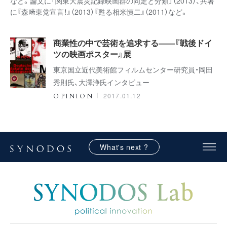
など。論文に「関東大震災記録映画群の同定と分類」（2013）、共著
に『森﨑東党宣言！』（2013）『甦る相米慎二』（2011）など。
商業性の中で芸術を追求する――『戦後ドイ
ツの映画ポスター』展
東京国立近代美術館フィルムセンター研究員・岡田
秀則氏、大澤浄氏インタビュー
2017.01.12
OPINION
What's next ?