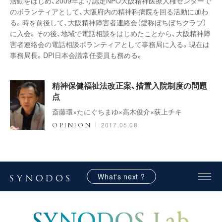
活動をはじめ、2009年より認定NPO大阪精神医療人権センターで
のボランティアとして、大阪府内の精神科病院を回る活動に加わ
る。時を前後して、大阪精神障害者連絡会（愛称ぼちぼちクラブ）
に入会。その後、地域で電話相談をはじめたことから、大阪精神障
害者連絡会の電話相談ボランティアとして事務局に入る。現在は
事務局長。DPI日本会議常任委員も務める。
精神保健福祉法改正案、措置入院制度の問題
点
斎藤環×たにぐちまゆ×高木俊介×荻上チキ
2017.05.08
OPINION
What's next ?