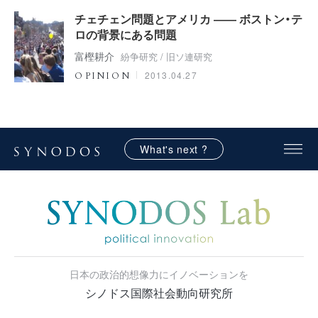
チェチェン問題とアメリカ ―― ボストン・テ
ロの背景にある問題
富樫耕介
紛争研究 / 旧ソ連研究
2013.04.27
OPINION
What's next ?
日本の政治的想像力にイノベーションを
シノドス国際社会動向研究所