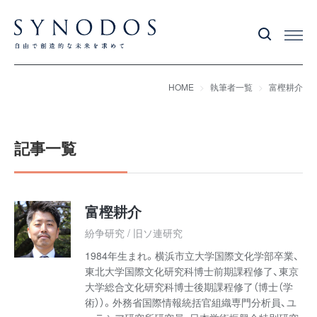
HOME
執筆者一覧
富樫耕介
記事一覧
富樫耕介
紛争研究 / 旧ソ連研究
1984年生まれ。横浜市立大学国際文化学部卒業、
東北大学国際文化研究科博士前期課程修了、東京
大学総合文化研究科博士後期課程修了（博士（学
術））。外務省国際情報統括官組織専門分析員、ユ