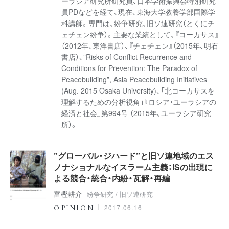
ーラシア研究所研究員、日本学術振興会特別研究
員PDなどを経て、現在、東海大学教養学部国際学
科講師。専門は、紛争研究、旧ソ連研究（とくにチ
ェチェン紛争）。主要な業績として、『コーカサス』
（2012年、東洋書店）、『チェチェン』（2015年、明石
書店）、”Risks of Conflict Recurrence and
Conditions for Prevention: The Paradox of
Peacebuilding”, Asia Peacebuilding Initiatives
(Aug. 2015 Osaka University)、「北コーカサスを
理解するための分析視角」『ロシア・ユーラシアの
経済と社会』第994号 （2015年、ユーラシア研究
所）。
”グローバル・ジハード”と旧ソ連地域のエス
ノナショナルなイスラーム主義：ISの出現に
よる競合・統合・内紛・瓦解・再編
富樫耕介
紛争研究 / 旧ソ連研究
2017.06.16
OPINION