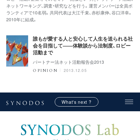
ネットワーキング、調査・研究などを行う。運営メンバーは全員ボ
ランティアで10名弱。共同代表は大江千束、赤杉康伸、谷口洋幸。
2010年に結成。
誰もが愛する人と安心して人生を送られる社
会を目指して――体験談から法制度、ロビー
活動まで
パートナー法ネット活動報告会2013
2013.12.05
OPINION
What's next ?