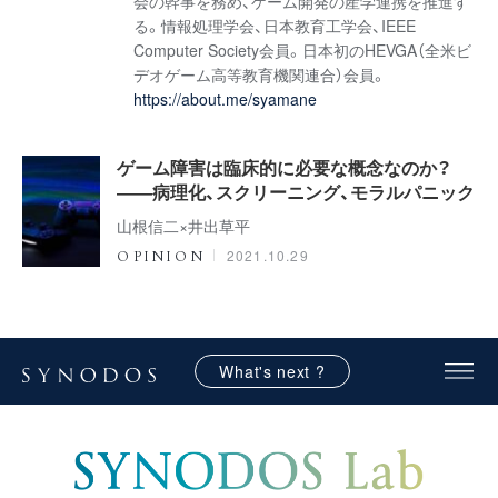
会の幹事を務め、ゲーム開発の産学連携を推進す
る。情報処理学会、日本教育工学会、IEEE
Computer Society会員。日本初のHEVGA（全米ビ
デオゲーム高等教育機関連合）会員。
https://about.me/syamane
ゲーム障害は臨床的に必要な概念なのか？
――病理化、スクリーニング、モラルパニック
山根信二×井出草平
2021.10.29
OPINION
What's next ?