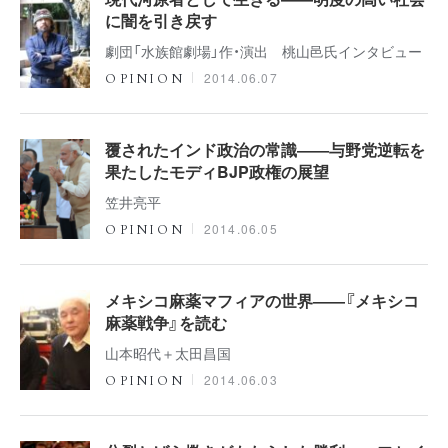
に闇を引き戻す
劇団「水族館劇場」作・演出 桃山邑氏インタビュー
2014.06.07
OPINION
覆されたインド政治の常識――与野党逆転を
果たしたモディBJP政権の展望
笠井亮平
2014.06.05
OPINION
メキシコ麻薬マフィアの世界――『メキシコ
麻薬戦争』を読む
山本昭代＋太田昌国
2014.06.03
OPINION