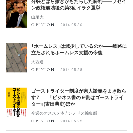
分裂とばら撒きがもたらした勝利――フセイ
ン政権崩壊後の第3回イラク選挙
山尾大
2014.05.30
OPINION
「ホームレス」は減少しているのか――岐路に
立たされるホームレス支援の今後
大西連
2014.05.28
OPINION
ゴーストライター制度が素人談義をまき散ら
す？――『ビジネス書の９割はゴーストライ
ター』(吉田典史)ほか
今週のオススメ本 / シノドス編集部
2014.05.25
OPINION