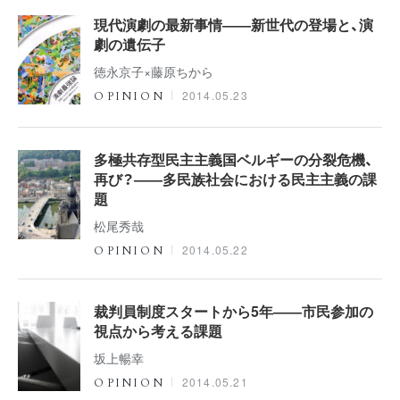
現代演劇の最新事情――新世代の登場と、演
劇の遺伝子
徳永京子×藤原ちから
2014.05.23
OPINION
多極共存型民主主義国ベルギーの分裂危機、
再び？――多民族社会における民主主義の課
題
松尾秀哉
2014.05.22
OPINION
裁判員制度スタートから5年――市民参加の
視点から考える課題
坂上暢幸
2014.05.21
OPINION