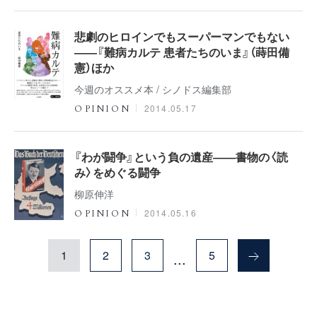
悲劇のヒロインでもスーパーマンでもない
――『難病カルテ 患者たちのいま』（蒔田備
憲）ほか
今週のオススメ本 / シノドス編集部
2014.05.17
OPINION
『わが闘争』という負の遺産――書物の〈読
み〉をめぐる闘争
柳原伸洋
2014.05.16
OPINION
1
2
3
5
...