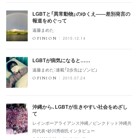
LGBTと「異常動物」のゆくえ――差別発言の
報道をめぐって
遠藤まめた
2015.12.14
OPINION
LGBTが病気になると……
遠藤まめた：連載「2歩先はゾンビ」
2015.07.24
OPINION
沖縄から、LGBTが生きやすい社会をめざし
て
レインボーアライアンス沖縄／ピンクドット沖縄共
同代表・砂川秀樹氏インタビュー