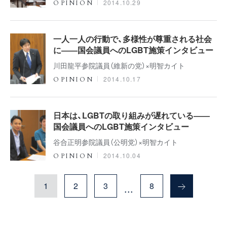
2014.10.29
OPINION
一人一人の行動で、多様性が尊重される社会
に――国会議員へのLGBT施策インタビュー
川田龍平参院議員（維新の党）×明智カイト
2014.10.17
OPINION
日本は、LGBTの取り組みが遅れている――
国会議員へのLGBT施策インタビュー
谷合正明参院議員（公明党）×明智カイト
2014.10.04
OPINION
1
2
3
8
...