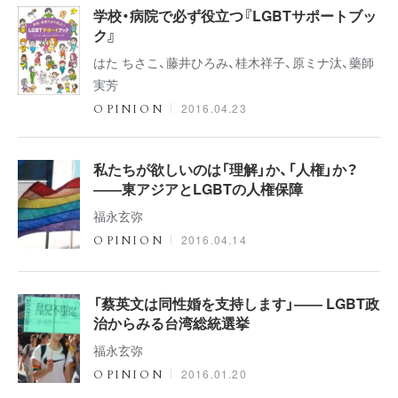
学校・病院で必ず役立つ『LGBTサポートブッ
ク』
はた ちさこ、藤井ひろみ、桂木祥子、原ミナ汰、藥師
実芳
2016.04.23
OPINION
私たちが欲しいのは「理解」か、「人権」か？
――東アジアとLGBTの人権保障
福永玄弥
2016.04.14
OPINION
「蔡英文は同性婚を支持します」―― LGBT政
治からみる台湾総統選挙
福永玄弥
2016.01.20
OPINION