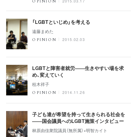
2015.03.17
OPINION
「LGBTといじめ」を考える
遠藤まめた
2015.02.03
OPINION
LGBTと障害者就労――生きやすい場を求
め、変えていく
桂木祥子
2014.11.26
OPINION
子ども達が希望を持って生きられる社会を
――国会議員へのLGBT施策インタビュー
林原由佳衆院議員（無所属）×明智カイト