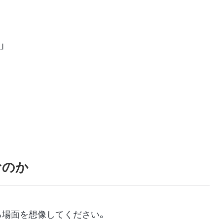
」
むのか
る場面を想像してください。