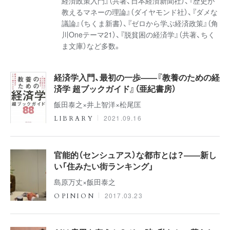
経済政策入門』（共著、日本経済新聞社）、『歴史が
教えるマネーの理論』（ダイヤモンド社）、『ダメな
議論』（ちくま新書）、『ゼロから学ぶ経済政策』（角
川Oneテーマ21）、『脱貧困の経済学』（共著、ちく
ま文庫）など多数。
経済学入門、最初の一歩――『教養のための経
済学 超ブックガイド』（亜紀書房）
飯田泰之×井上智洋×松尾匡
2021.09.16
LIBRARY
官能的（センシュアス）な都市とは？――新し
い「住みたい街ランキング」
島原万丈×飯田泰之
2017.03.23
OPINION