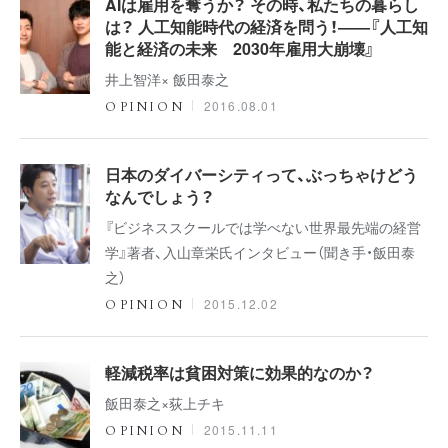
AIは雇用を奪うか？ その時、私たちの暮らし
は？ 人工知能時代の経済を問う！――『人工知
能と経済の未来 2030年雇用大崩壊』
井上智洋× 飯田泰之
2016.08.01
OPINION
日本のダイバーシティって、ぶっちゃけどう
なんでしょう？
『ビジネススクールでは学べない世界最先端の経営
学』著者、入山章栄氏インタビュー（聞き手・飯田泰
之）
2015.12.02
OPINION
軽減税率は貧困対策に効果的なのか？
飯田泰之×荻上チキ
2015.11.11
OPINION