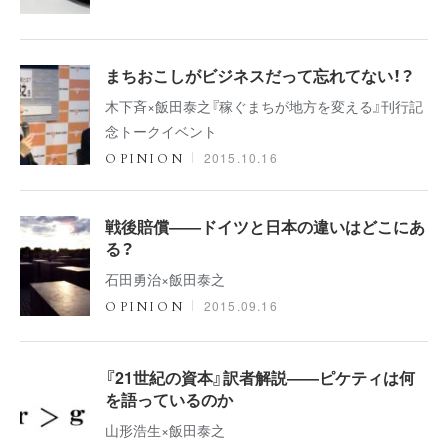
まちおこしがビジネスだって忘れてない！？
木下斉×飯田泰之『稼ぐまちが地方を変える』刊行記
念トークイベント
2015.10.16
OPINION
戦後賠償――ドイツと日本の違いはどこにあ
る？
石田勇治×飯田泰之
2015.09.16
OPINION
『21世紀の資本』訳者解説――ピケティは何
を語っているのか
山形浩生×飯田泰之