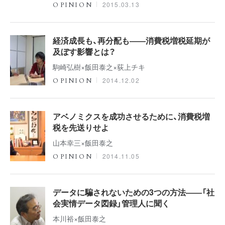
2015.03.13
OPINION
経済成長も、再分配も――消費税増税延期が
及ぼす影響とは？
駒崎弘樹×飯田泰之×荻上チキ
2014.12.02
OPINION
アベノミクスを成功させるために、消費税増
税を先送りせよ
山本幸三×飯田泰之
2014.11.05
OPINION
データに騙されないための3つの方法――「社
会実情データ図録」管理人に聞く
本川裕×飯田泰之