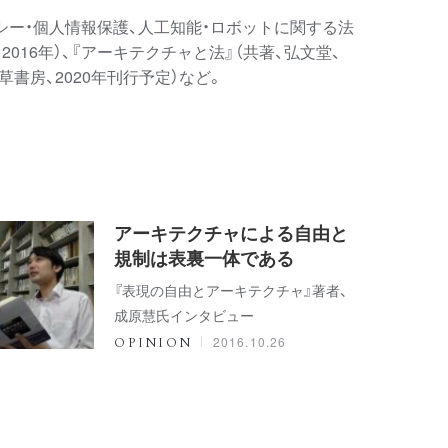
シー・個人情報保護、人工知能・ロボットに関する法
16年）、『アーキテクチャと法』（共著、弘文堂、
草書房、2020年刊行予定）など。
アーキテクチャによる自由と
規制は表裏一体である
『表現の自由とアーキテクチャ』著者、
成原慧氏インタビュー
2016.10.26
OPINION