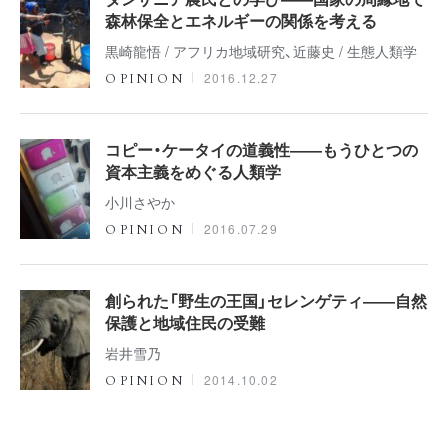
森林保全とエネルギーの関係を考える
黒崎龍悟 / アフリカ地域研究、近藤史 / 生態人類学
2016.12.27
OPINION
コピー・ケータイの道義性――もうひとつの
資本主義をめぐる人類学
小川さやか
2016.07.29
OPINION
創られた「野生の王国」セレンゲティ――自然
保護と地域住民の受難
岩井雪乃
2014.10.02
OPINION