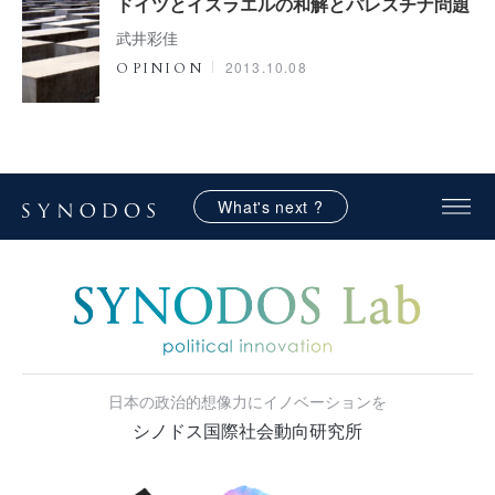
ドイツとイスラエルの和解とパレスチナ問題
武井彩佳
2013.10.08
OPINION
What's next ?
日本の政治的想像力にイノベーションを
シノドス国際社会動向研究所