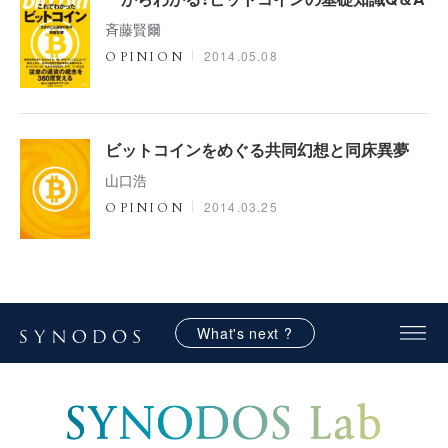
斉藤賢爾
2014.05.08
OPINION
ビットコインをめぐる共同幻想と同床異夢
山口浩
2014.03.25
OPINION
What's next ?