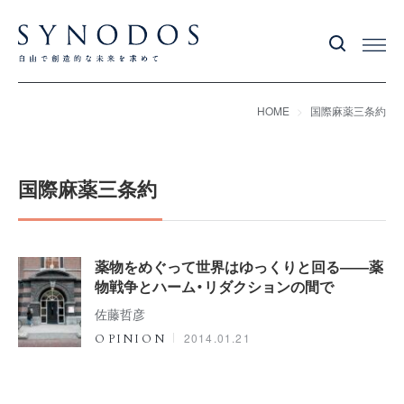
HOME
国際麻薬三条約
国際麻薬三条約
薬物をめぐって世界はゆっくりと回る――薬
物戦争とハーム・リダクションの間で
佐藤哲彦
2014.01.21
OPINION