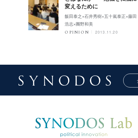
変えるために
飯田泰之×石井秀樹×五十嵐泰正×藤田
浩志×團野和美
2013.11.20
OPINION