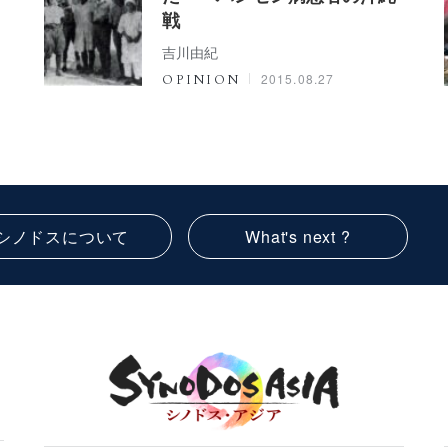
戦
吉川由紀
2015.08.27
OPINION
シノドスについて
What's next ?