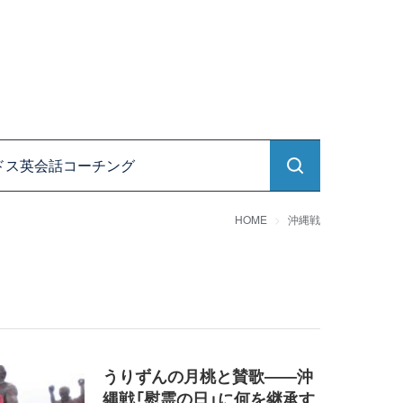
ドス英会話コーチング
HOME
沖縄戦
うりずんの月桃と賛歌――沖
縄戦「慰霊の日」に何を継承す