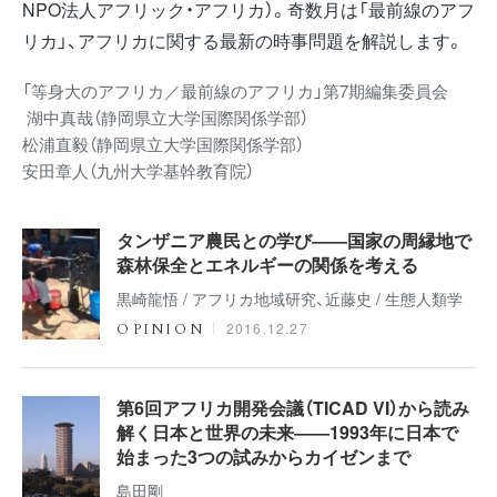
NPO法人アフリック・アフリカ）。奇数月は「最前線のアフ
リカ」、アフリカに関する最新の時事問題を解説します。
「等身大のアフリカ／最前線のアフリカ」第7期編集委員会
湖中真哉（静岡県立大学国際関係学部）
松浦直毅（静岡県立大学国際関係学部）
安田章人（九州大学基幹教育院）
タンザニア農民との学び――国家の周縁地で
森林保全とエネルギーの関係を考える
黒崎龍悟 / アフリカ地域研究、近藤史 / 生態人類学
2016.12.27
OPINION
第6回アフリカ開発会議（TICAD VI）から読み
解く日本と世界の未来――1993年に日本で
始まった3つの試みからカイゼンまで
島田剛