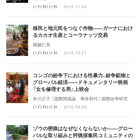
2016.11.30
OPINION
移民と地元民をつなぐ作物――ガーナにおけ
るカカオ生産とコーラナッツ交易
桐越仁美
2016.10.21
OPINION
コンゴの紛争下における性暴力、紛争鉱物と
グローバル経済――ドキュメンタリー映画
『女を修理する男』上映会
米川正子 / 国際関係論 華井和代 / 国際紛争研究
2016.09.09
OPINION
ゾウの密猟はなぜなくならないか――グロー
バルな取り組みと狩猟採集民コミュニティの