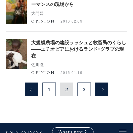
ーマンスの現場から
大門碧
2016.02.09
OPINION
大規模農場の建設ラッシュと牧畜民のくらし
――エチオピアにおけるランド・グラブの現
在
佐川徹
2016.01.19
OPINION
1
2
3
What's next ?