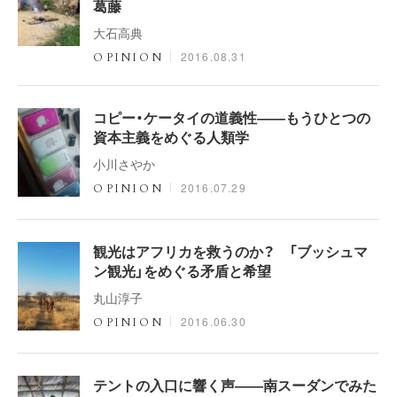
葛藤
大石高典
2016.08.31
OPINION
コピー・ケータイの道義性――もうひとつの
資本主義をめぐる人類学
小川さやか
2016.07.29
OPINION
観光はアフリカを救うのか？ 「ブッシュマ
ン観光」をめぐる矛盾と希望
丸山淳子
2016.06.30
OPINION
テントの入口に響く声――南スーダンでみた