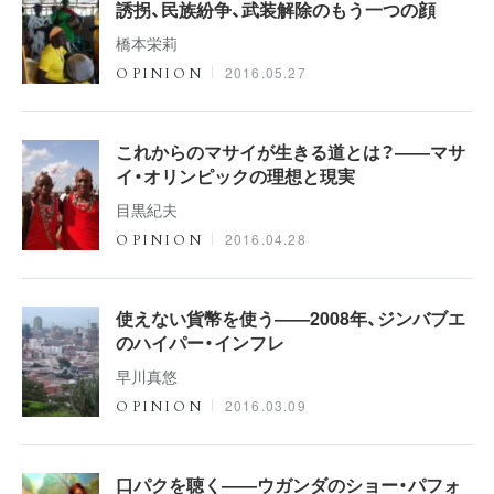
誘拐、民族紛争、武装解除のもう一つの顔
橋本栄莉
2016.05.27
OPINION
これからのマサイが生きる道とは？――マサ
イ・オリンピックの理想と現実
目黒紀夫
2016.04.28
OPINION
使えない貨幣を使う――2008年、ジンバブエ
のハイパー・インフレ
早川真悠
2016.03.09
OPINION
口パクを聴く――ウガンダのショー・パフォ