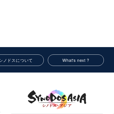
シノドスについて
What's next ?