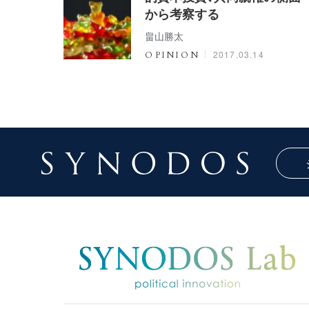
から考察する
畠山勝太
2017.03.14
OPINION