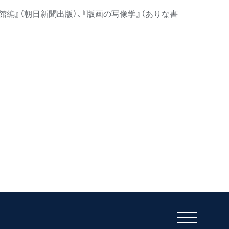
館編』（朝日新聞出版）、『版画の写像学』（ありな書