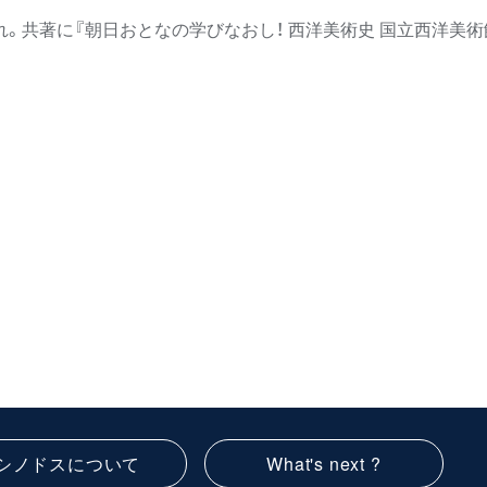
れ。共著に『朝日おとなの学びなおし！ 西洋美術史 国立西洋美術
シノドスについて
What's next ?