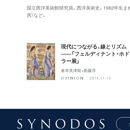
国立西洋美術館研究員。西洋美術史。1982年生ま
房）など。
現代につながる、線とリズム
――「フェルディナント・ホド
ラー展」
倉本美津留×新藤淳
2014.11.14
OPINION