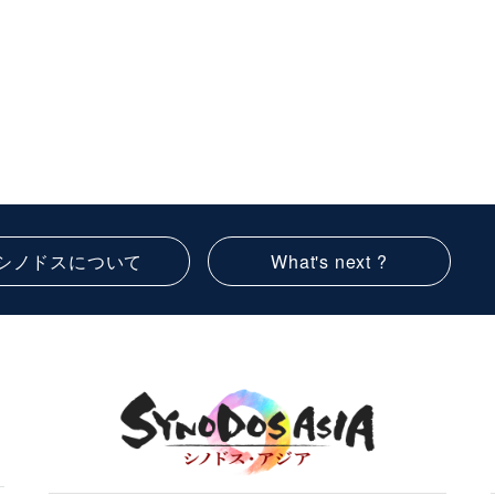
シノドスについて
What's next ?