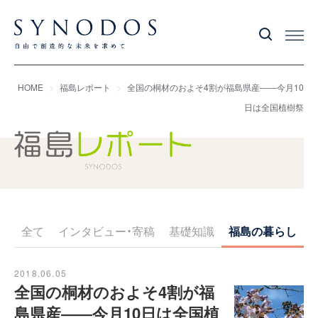
HOME
福島レポート
全国の桐材のおよそ4割が福島県産――今月10
日は全国植樹祭
全て
インタビュー・寄稿
基礎知識
福島の暮らし
F
2018.06.05
全国の桐材のおよそ4割が福
島県産――今月10日は全国植