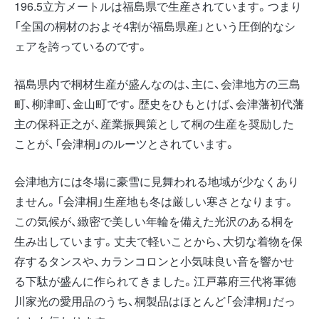
196.5立方メートルは福島県で生産されています。つまり
「全国の桐材のおよそ4割が福島県産」という圧倒的なシ
ェアを誇っているのです。
福島県内で桐材生産が盛んなのは、主に、会津地方の三島
町、柳津町、金山町です。歴史をひもとけば、会津藩初代藩
主の保科正之が、産業振興策として桐の生産を奨励した
ことが、「会津桐」のルーツとされています。
会津地方には冬場に豪雪に見舞われる地域が少なくあり
ません。「会津桐」生産地も冬は厳しい寒さとなります。
この気候が、緻密で美しい年輪を備えた光沢のある桐を
生み出しています。丈夫で軽いことから、大切な着物を保
存するタンスや、カランコロンと小気味良い音を響かせ
る下駄が盛んに作られてきました。江戸幕府三代将軍徳
川家光の愛用品のうち、桐製品はほとんど「会津桐」だっ