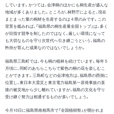
しています。かつては、会津桐のほかにも桐生産が盛んな
地域が多くありました。ところが、林野庁によると、現在
まとまった量の桐材を生産するのは４県のみです。この
背景を鑑みれば、「福島県の桐生産量全国トップ」は、多く
が目指す競争を制したのではなく、厳しい環境になって
も大切なものを守り次世代へ引き継ごうという、福島の
矜持が育んだ成果なのではないでしょうか。
福島県三島町では、今も桐の植林を続けています。毎年５
月頃に、同町のあちらこちらで紫色の桐の花を楽しむこ
とができます。三島町などの会津地方は、福島県の西側に
位置し、東日本大震災と東京電力福島第一原発事故の直
接の被災地から少し離れていますが、福島の文化を守り
受け継ぐ努力は相通ずるものが多いでしょう。
今月10日に福島県南相馬市で「全国植樹祭」が開かれま