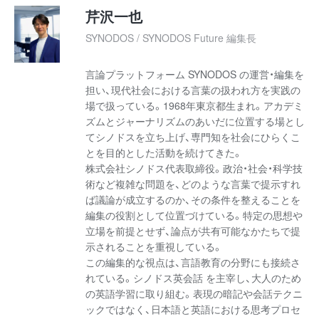
芹沢一也
SYNODOS / SYNODOS Future 編集長
言論プラットフォーム SYNODOS の運営・編集を
担い、現代社会における言葉の扱われ方を実践の
場で扱っている。1968年東京都生まれ。アカデミ
ズムとジャーナリズムのあいだに位置する場とし
てシノドスを立ち上げ、専門知を社会にひらくこ
とを目的とした活動を続けてきた。
株式会社シノドス代表取締役。政治・社会・科学技
術など複雑な問題を、どのような言葉で提示すれ
ば議論が成立するのか、その条件を整えることを
編集の役割として位置づけている。特定の思想や
立場を前提とせず、論点が共有可能なかたちで提
示されることを重視している。
この編集的な視点は、言語教育の分野にも接続さ
れている。シノドス英会話 を主宰し、大人のため
の英語学習に取り組む。表現の暗記や会話テクニ
ックではなく、日本語と英語における思考プロセ