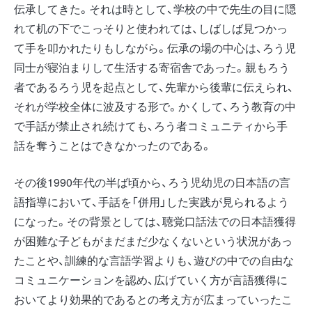
伝承してきた。それは時として、学校の中で先生の目に隠
れて机の下でこっそりと使われては、しばしば見つかっ
て手を叩かれたりもしながら。伝承の場の中心は、ろう児
同士が寝泊まりして生活する寄宿舎であった。親もろう
者であるろう児を起点として、先輩から後輩に伝えられ、
それが学校全体に波及する形で。かくして、ろう教育の中
で手話が禁止され続けても、ろう者コミュニティから手
話を奪うことはできなかったのである。
その後1990年代の半ば頃から、ろう児幼児の日本語の言
語指導において、手話を「併用」した実践が見られるよう
になった。その背景としては、聴覚口話法での日本語獲得
が困難な子どもがまだまだ少なくないという状況があっ
たことや、訓練的な言語学習よりも、遊びの中での自由な
コミュニケーションを認め、広げていく方が言語獲得に
おいてより効果的であるとの考え方が広まっていったこ