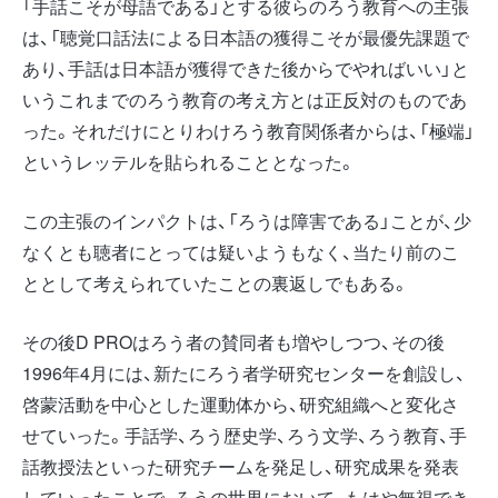
「手話こそが母語である」とする彼らのろう教育への主張
は、「聴覚口話法による日本語の獲得こそが最優先課題で
あり、手話は日本語が獲得できた後からでやればいい」と
いうこれまでのろう教育の考え方とは正反対のものであ
った。それだけにとりわけろう教育関係者からは、「極端」
というレッテルを貼られることとなった。
この主張のインパクトは、「ろうは障害である」ことが、少
なくとも聴者にとっては疑いようもなく、当たり前のこ
ととして考えられていたことの裏返しでもある。
その後D PROはろう者の賛同者も増やしつつ、その後
1996年4月には、新たにろう者学研究センターを創設し、
啓蒙活動を中心とした運動体から、研究組織へと変化さ
せていった。手話学、ろう歴史学、ろう文学、ろう教育、手
話教授法といった研究チームを発足し、研究成果を発表
していったことで、ろうの世界において、もはや無視でき