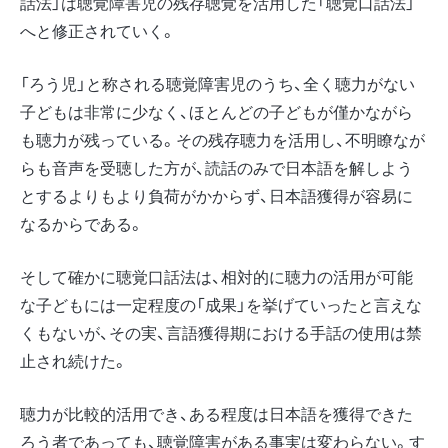
話法」は聴覚障害児の残存聴覚を活用した「聴覚口話法」
へと修正されていく。
「ろう児」と称される聴覚障害児のうち、全く聴力がない
子どもは非常に少なく、ほとんどの子どもが僅かながら
も聴力が残っている。その残存聴力を活用し、不明瞭なが
らも音声を受聴した方が、読話のみで日本語を解しよう
とするよりもより負荷がかからず、日本語獲得が容易に
なるからである。
そして確かに聴覚口話法は、相対的に聴力の活用が可能
な子どもには一定程度の「成果」を挙げていったと言えな
くもないが、その実、言語獲得期における手話の使用は禁
止され続けた。
聴力が比較的活用でき、ある程度は日本語を獲得できた
ろう者であっても、聴覚障害がある事実は変わらない。す