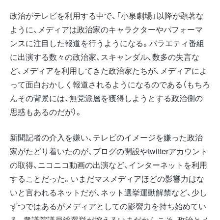
政治がテレビを利用する中で、「小泉劇場」以降が顕著な
ように、メディアは政治家のキャラクターやパフォーマ
ンスに注目した報道を行うようになる。バラエティ番組
に出演する数々の政治家、スキャンダル、数多の失言な
ど、メディアを利用してきた政治家たちが、メディアによ
って面白おかしく報道されるようになるのである（もちろ
んその背景には、無党派層を獲得しようとする政治側の
思惑もあるのだが）。
新聞記者の介入を嫌い、テレビのイメージを嫌った政治
家がたどり着いたのが、ブログの開設やtwitterアカウント
の取得、ニコニコ動画の出演など、インターネットを利用
することだった。いまだマスメディアほどの影響力はな
いと言われるネットだが、ネット選挙運動解禁など、少し
ずつではあるがメディアとしての影響力を持ち始めてい
る。衆議院議員総選挙が控えるいまだからこそ、政治とメ