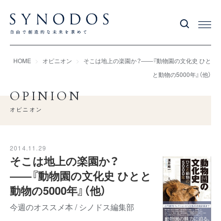
HOME
オピニオン
そこは地上の楽園か？――『動物園の文化史 ひと
と動物の5000年』（他）
OPINION
オピニオン
2014.11.29
そこは地上の楽園か？
――『動物園の文化史 ひとと
動物の5000年』（他）
今週のオススメ本 / シノドス編集部