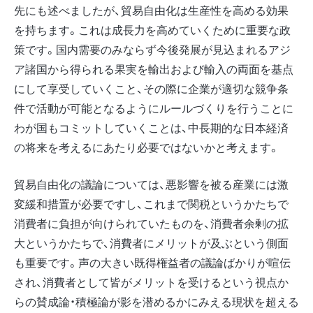
先にも述べましたが、貿易自由化は生産性を高める効果
を持ちます。これは成長力を高めていくために重要な政
策です。国内需要のみならず今後発展が見込まれるアジ
ア諸国から得られる果実を輸出および輸入の両面を基点
にして享受していくこと、その際に企業が適切な競争条
件で活動が可能となるようにルールづくりを行うことに
わが国もコミットしていくことは、中長期的な日本経済
の将来を考えるにあたり必要ではないかと考えます。
貿易自由化の議論については、悪影響を被る産業には激
変緩和措置が必要ですし、これまで関税というかたちで
消費者に負担が向けられていたものを、消費者余剰の拡
大というかたちで、消費者にメリットが及ぶという側面
も重要です。声の大きい既得権益者の議論ばかりが喧伝
され、消費者として皆がメリットを受けるという視点か
らの賛成論・積極論が影を潜めるかにみえる現状を超える