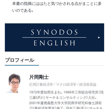
本書の指摘にははたと気づかされる点がまことに多
いのである。
プロフィール
片岡剛士
応用計量経済学 / マクロ経済学 / 経済政策論
1972年愛知県生まれ。1996年三和総合研究所（現
三菱UFJリサーチ＆コンサルティング）入社。
2001年慶應義塾大学大学院商学研究科修士課程
（計量経済学専攻）修了。現在三菱UFJリサーチ＆