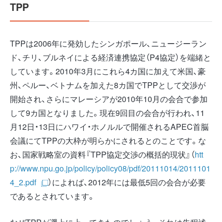
TPP
TPPは2006年に発効したシンガポール、ニュージーラン
ド、チリ、ブルネイによる経済連携協定（P4協定）を端緒と
しています。2010年3月にこれら4カ国に加えて米国、豪
州、ペルー、ベトナムを加えた8カ国でTPPとして交渉が
開始され、さらにマレーシアが2010年10月の会合で参加
して9カ国となりました。現在9回目の会合が行われ、11
月12日・13日にハワイ・ホノルルで開催されるAPEC首脳
会議にてTPPの大枠が明らかにされるとのことです。な
お、国家戦略室の資料『TPP協定交渉の概括的現状』（
htt
p://www.npu.go.jp/policy/policy08/pdf/20111014/2011101
4_2.pdf
）によれば、2012年には最低5回の会合が必要
であるとされています。