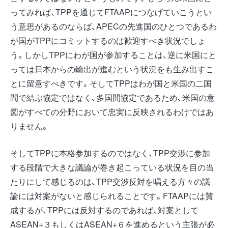
ってみれば、TPPを通じてFTAAPにつなげていこうとい
う意思があるのならば、APECの先進国のひとつであるわ
が国がTPPにコミットするのは歓迎すべき状況でしょ
う。しかしTPPにわが国が参加することは、逆に米国にと
っては日本からの輸出が進むという状況をも生み出すこ
とに留意すべきです。そしてTPPはわが国と米国の二国
間で結ぶ協定ではなく、多国間協定であるため、米国の意
図がすべての分野において忠実に反映されるわけではあ
りません。
そしてTPPに本格参加するのではなく、TPP交渉に参加
する段階で大きな議論が巻き起こっている状況を目の当
たりにして感じるのは、TPP交渉反対を唱える方々の議
論には対案がないと感じられることです。FTAAPには賛
成するが、TPPには反対するのであれば、対案として
ASEAN+３もしくはASEAN+６を進めるという主張が必