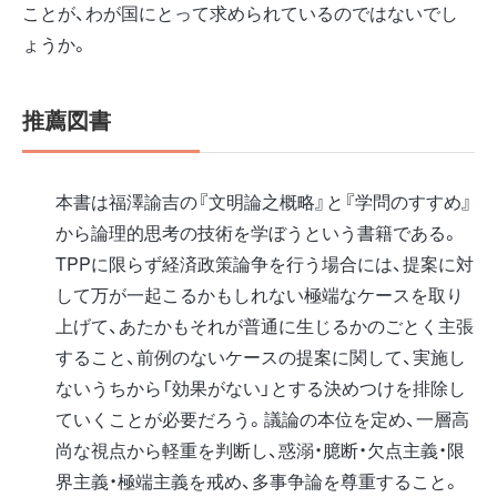
ことが、わが国にとって求められているのではないでし
ょうか。
推薦図書
本書は福澤諭吉の『文明論之概略』と『学問のすすめ』
から論理的思考の技術を学ぼうという書籍である。
TPPに限らず経済政策論争を行う場合には、提案に対
して万が一起こるかもしれない極端なケースを取り
上げて、あたかもそれが普通に生じるかのごとく主張
すること、前例のないケースの提案に関して、実施し
ないうちから「効果がない」とする決めつけを排除し
ていくことが必要だろう。議論の本位を定め、一層高
尚な視点から軽重を判断し、惑溺・臆断・欠点主義・限
界主義・極端主義を戒め、多事争論を尊重すること。