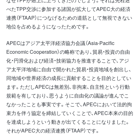
なぜTPPが遡上に上ってきたのでしょう。それは先程述
べたTPP交渉に参加する諸国が拡大してAPEC大の経済
連携（FTAAP）につなげるための道筋として無視できない
地位を占めるようになったためです。
APECはアジア太平洋経済協力会議（Asia-Pacific
Economic Cooperation）の略称であり、貿易・投資の自由
化・円滑化および経済・技術協力を推進することで、アジ
ア太平洋地域に自由で開かれた貿易・投資地域を創出し、
同地域や世界経済の成長に貢献することを目的としてい
ます。ただしAPECは無差別、非拘束、自主性という行動
規範を有しており、思うように自由化の議論が進んでこ
なかったことも事実です。そこで、APECにおいて法的拘
束力を伴う協定を締結していくことで、APEC本来の目的
を達成しようという動きが出てくることになりました。
それがAPEC大の経済連携（FTAAP）です。