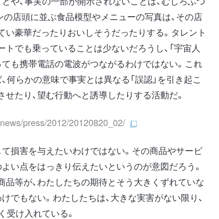
ことや、事実の一部が開示されないことは、むしろふつ
ンの店頭に並ぶ食品模型やメニューの写真は、その店
てい豪華だったりおいしそうだったりする。タレント
ートでも乗っていることは少ないだろうし、「宇宙人
っても携帯電話の電波がつながるわけではない。これ
、何らかの意味で事実とは異なる「誤認」を引き起こ
させたり、望む行動へと誘導したりする活動だ。
ja/news/press/2012/20120820_02/
して損害を与えたいわけではない。その商品やサービ
のよい点をはっきり伝えたいというのが意図だろう。
商品等が、わたしたちの期待とそう大きくずれていな
わけでもない。わたしたちは、大きな実害がない限り、
く受け入れている。