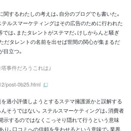
に関するわたしの考えは、自分のブログでも書いた。
、ステルスマーケティングはその広告のために行われた
等では、またタレントがステマだ、けしからんと騒ぎ
、ただタレントの名前を出せば世間の関心が集まるだ
が目立つ。
告塔事件だろうこれは」
12/post-0b25.html
題を過小評価しようとするステマ擁護派かと誤解する
ろんそうではない。ステルスマーケティングは、消費者
開示するのではなくこっそり隠れて行うという意味
あり、口コミへの信頼を失わせるという意味で、業界