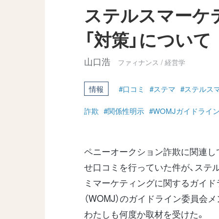
ステルスマーケ
「対策」につい
山口浩
ファィナンス / 経営学
情報
#口コミ
#ステマ
#ステルス
詐欺
#関係性明示
#WOMJガイドライ
ペニーオークション詐欺に関連し
せ口コミを行っていた件が、ステ
ミマーケティングに関するガイド
（WOMJ）のガイドライン委員会
わたしも何度か取材を受けた。