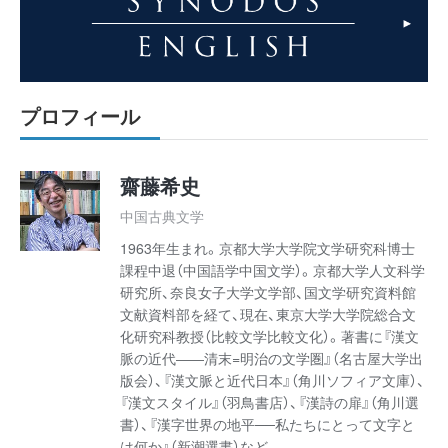
プロフィール
齋藤希史
中国古典文学
1963年生まれ。京都大学大学院文学研究科博士
課程中退（中国語学中国文学）。京都大学人文科学
研究所、奈良女子大学文学部、国文学研究資料館
文献資料部を経て、現在、東京大学大学院総合文
化研究科教授（比較文学比較文化）。著書に『漢文
脈の近代――清末=明治の文学圏』（名古屋大学出
版会）、『漢文脈と近代日本』（角川ソフィア文庫）、
『漢文スタイル』（羽鳥書店）、『漢詩の扉』（角川選
書）、『漢字世界の地平──私たちにとって文字と
は何か』（新潮選書）など。