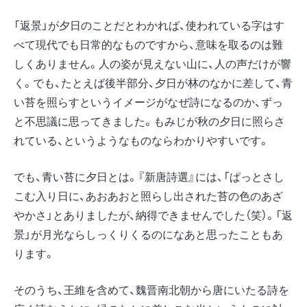
「返景」が夕日のことだとわかれば、使われている字はす
べて現代でも日常的なものですから、意味を取るのは難
しくありません。人の姿が見えない山に、人の声だけが響
く。でも、たとえば後半部分、夕日が林のなかに差して、青
い苔を照らすというイメージがなぜ詩になるのか、ずっ
と不思議に思ってきました。もみじが秋の夕日に照らさ
れている、というようなものならわかりやすいです。
でも、青い苔に夕日とは。『新唐詩選』には、「ぱっとさし
こむ入り日に、あおあおと照らし出された苔の色のあざ
やかさ」とありましたが、納得できませんでした（笑）。「返
景」が月光ならしっくりくるのになあと思ったこともあ
ります。
そのうち、王維を含めて、魏晋南北朝から唐にいたる詩を