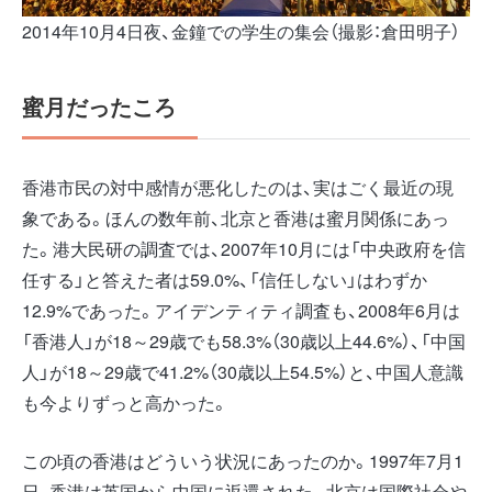
2014年10月4日夜、金鐘での学生の集会（撮影：倉田明子）
蜜月だったころ
香港市民の対中感情が悪化したのは、実はごく最近の現
象である。ほんの数年前、北京と香港は蜜月関係にあっ
た。港大民研の調査では、2007年10月には「中央政府を信
任する」と答えた者は59.0%、「信任しない」はわずか
12.9%であった。アイデンティティ調査も、2008年6月は
「香港人」が18～29歳でも58.3%（30歳以上44.6%）、「中国
人」が18～29歳で41.2%（30歳以上54.5%）と、中国人意識
も今よりずっと高かった。
この頃の香港はどういう状況にあったのか。1997年7月1
日、香港は英国から中国に返還された。北京は国際社会や