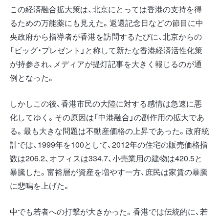
この経済融合拡大策は、北京にとっては香港の支持を得
るための万能薬にも見えた。返還記念日などの節目に中
央政府から指導者が香港を訪問するたびに、北京からの
「ビッグ・プレゼント」と称して新たな香港経済活性化策
が持参され、メディアが提灯記事を大きく報じるのが通
例となった。
しかしこの後、香港市民の大陸に対する感情は急速に悪
化してゆく。その原因は「中港融合」の副作用の拡大であ
る。最も大きな問題は不動産価格の上昇であった。政府統
計では、1999年を100として、2012年の住宅の販売価格指
数は206.2、オフィスは334.7、小売業用の建物は420.5と
暴騰した。富裕層が資産を増やす一方、庶民は家賃の暴騰
に悲鳴を上げた。
中でも若者への打撃が大きかった。香港では伝統的に、若