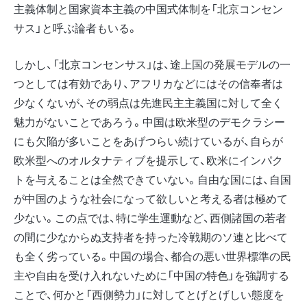
主義体制と国家資本主義の中国式体制を「北京コンセン
サス」と呼ぶ論者もいる。
しかし、「北京コンセンサス」は、途上国の発展モデルの一
つとしては有効であり、アフリカなどにはその信奉者は
少なくないが、その弱点は先進民主主義国に対して全く
魅力がないことであろう。中国は欧米型のデモクラシー
にも欠陥が多いことをあげつらい続けているが、自らが
欧米型へのオルタナティブを提示して、欧米にインパク
トを与えることは全然できていない。自由な国には、自国
が中国のような社会になって欲しいと考える者は極めて
少ない。この点では、特に学生運動など、西側諸国の若者
の間に少なからぬ支持者を持った冷戦期のソ連と比べて
も全く劣っている。中国の場合、都合の悪い世界標準の民
主や自由を受け入れないために「中国の特色」を強調する
ことで、何かと「西側勢力」に対してとげとげしい態度を