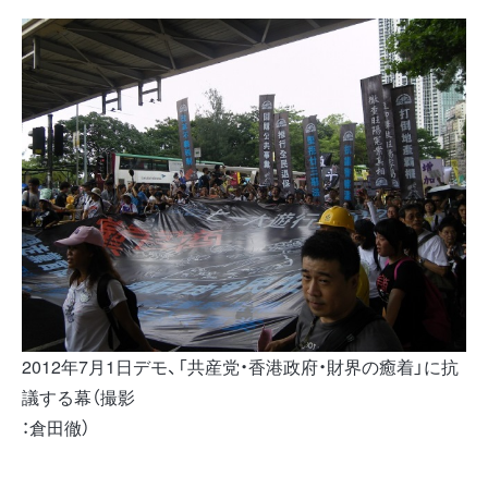
2012年7月1日デモ、「共産党・香港政府・財界の癒着」に抗
議する幕（撮影
：倉田徹）