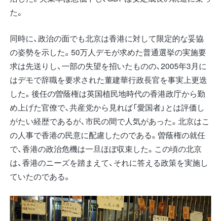
た。
同時に、政治の面でも北京は香港に対して限定的な妥協
の姿勢を示した。50万人デモが求めた普通選挙の実施要
求は先送りし、一部の失望を招いたものの、2005年3月に
はデモで辞職を要求された董建華行政長官を事実上更迭
した。後任の曽蔭権は英国植民地時代の香港政庁から勤
め上げた官僚で、共産党から見れば「愛国者」とは評価し
がたい経歴であるが、市民の間で人気があった。北京はこ
の人事で香港の民意に配慮したのである。曽蔭権の就任
で、香港の政治危機は一旦ほぼ収束した。この頃の北京
は、香港のニーズを踏まえて、それに答える政策を実施し
ていたのである。