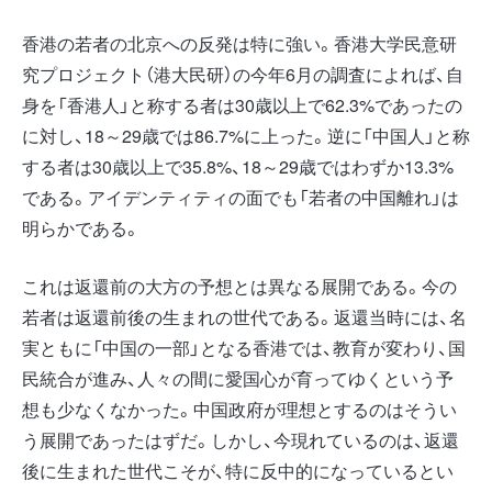
香港の若者の北京への反発は特に強い。香港大学民意研
究プロジェクト（港大民研）の今年6月の調査によれば、自
身を「香港人」と称する者は30歳以上で62.3%であったの
に対し、18～29歳では86.7%に上った。逆に「中国人」と称
する者は30歳以上で35.8%、18～29歳ではわずか13.3%
である。アイデンティティの面でも「若者の中国離れ」は
明らかである。
これは返還前の大方の予想とは異なる展開である。今の
若者は返還前後の生まれの世代である。返還当時には、名
実ともに「中国の一部」となる香港では、教育が変わり、国
民統合が進み、人々の間に愛国心が育ってゆくという予
想も少なくなかった。中国政府が理想とするのはそうい
う展開であったはずだ。しかし、今現れているのは、返還
後に生まれた世代こそが、特に反中的になっているとい