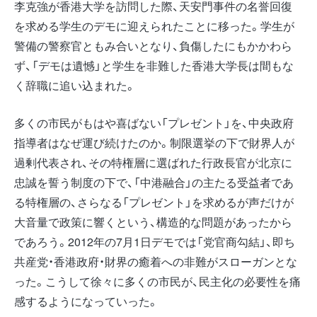
李克強が香港大学を訪問した際、天安門事件の名誉回復
を求める学生のデモに迎えられたことに移った。学生が
警備の警察官ともみ合いとなり、負傷したにもかかわら
ず、「デモは遺憾」と学生を非難した香港大学長は間もな
く辞職に追い込まれた。
多くの市民がもはや喜ばない「プレゼント」を、中央政府
指導者はなぜ運び続けたのか。制限選挙の下で財界人が
過剰代表され、その特権層に選ばれた行政長官が北京に
忠誠を誓う制度の下で、「中港融合」の主たる受益者であ
る特権層の、さらなる「プレゼント」を求めるが声だけが
大音量で政策に響くという、構造的な問題があったから
であろう。2012年の7月1日デモでは「党官商勾結」、即ち
共産党・香港政府・財界の癒着への非難がスローガンとな
った。こうして徐々に多くの市民が、民主化の必要性を痛
感するようになっていった。