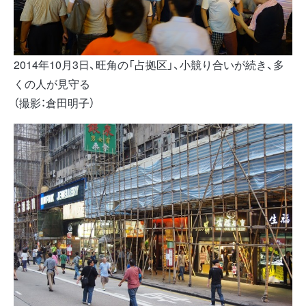
2014年10月3日、旺角の「占拠区」、小競り合いが続き、多
くの人が見守る
（撮影：倉田明子）