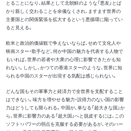
とることになり、結果として北朝鮮のような「悪友」とば
かり親しく交わることを余儀なくされ、ますます世界の
主要国との関係緊張を拡大するという悪循環に陥ってい
ると見える。
欧米と政治的価値観で争えないならば、せめて文化人や
映画スター・歌手など、何か中国の魅力を代表する人物で
もいれば、世界の若者や大衆の心理に影響できたかも知
れない。しかし、かつての香港スターのような、世界に知
られる中国のスターが出現する気配は感じられない。
どんな国もその軍事力と経済力で全世界を支配すること
はできない。味方を増やせる魅力・説得力のない国の影響
力はどうしても限られる。中国が、単なる「超大きな国」か
ら、世界に影響力のある「超大国」へと脱皮するには、この
ソフト・パワーの弱点を克服する必要があるが、そのハー