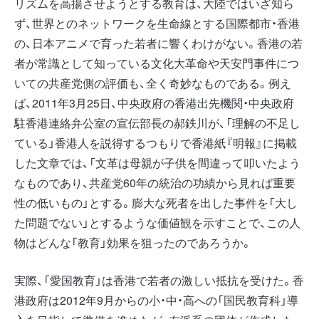
リズムを高揚させようとする教育は、大陸ではいざ知ら
ず、世界とのネットワークを生命線とする国際都市・香港
の、日本アニメで育った若者に響くわけがない。香港の若
者が常識として知っている文化大革命や天安門事件につ
いての共産党側の評価も、全く奇妙なものである。例え
ば、2011年3月25日、中央政府の香港出先機関・中央政府
駐香港連絡弁公室の宣伝部長の郝鉄川が、「理解の不足し
ている」香港人を説得するつもりで香港紙『明報』に掲載
した文章では、「文革は母親が子供を間違って叩いたよう
なものであり、共産党60年の統治の功績から見れば重要
性の低いもの」とする。膨大な死者を出した事件を「大し
た問題でない」とするような価値観を示すことで、この人
物はどんな「教育」効果を狙ったのであろうか。
実際、「愛国教育」は香港で若者の激しい抵抗を受けた。香
港政府は2012年9月からの小・中・高への「国民教育科」導