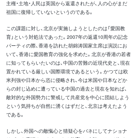
主権・土地・人民は英国から返還されたが、人の心がまだ
祖国に復帰していないというのである。
この課題に対し、北京が実施しようとしたのは「愛国教
育」という対処法であった。2007年の返還10周年の記念
パーティの際、香港を訪れた胡錦涛国家主席は演説にお
いて、香港に愛国教育の強化を求めた。北京が香港の若者
に知ってもらいたいのは、中国の苦難の近現代史と、現在
置かれている厳しい国際環境であるという。かつては欧
米列強や日本から恣に侵略され、今は米国や日本などか
らの封じ込めに遭っている中国の過去と現在を知れば、
敵対的な外国勢力に警戒して共産党を中心に団結しよう
という気持ちが自然に湧くはずだと、北京は考えたよう
である。
しかし、外国への敵愾心と猜疑心をバネにしてナショナ