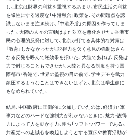
し、北京は財界の利益を重視するあまり、市民生活の利益
を犠牲にする過度な「中港融合」政策を、その問題点を認
識しないまま注ぎ続け、「中港矛盾」の原因を作ってしま
った。大陸の人々の言動はまた対立を悪化させた。香港市
民の心理的反発に対して、北京が打てる具体的な対策は
「教育」しかなかったが、説得力を欠く意見の強制はさら
なる反発を呼んで逆効果を招いた。大陸であれば、反発は
力で封じることもできたが、大陸と異なる制度を持つ国
際都市・香港で、世界の監視の目の前で、学生デモを武力
鎮圧するようなことはできないはずと、北京は学生側に
もなめられていた。
結局、中国政府に圧倒的に欠如していたのは、経済力・軍
事力などのハードな強制力が利かないときに、魅力・説得
力によって人を動かす力、即ち「ソフト・パワー」である。
共産党への忠誠心を喚起しようとする宣伝や教育活動が