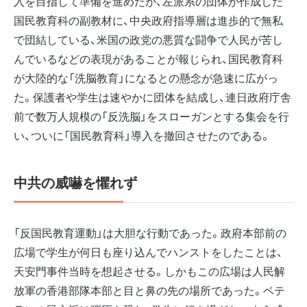
入を目指して準備を進めたが、左派系の団体が作成した
国民教育科の副教材に、中央政府指導層は進歩的で無私
で団結している、米国の政党の悪質な闘争で人民が苦し
んでいるなどの表現があることが報じられ、国民教育科
が大陸的な「洗脳教育」になるとの懸念が急速に広がっ
た。保護者や学生は速やかに団体を結成し、連日政府庁舎
前で数万人規模の「反洗脳」をスローガンとする集会を行
い、ついに「国民教育科」導入を撤回させたのである。
中共の威嚇を懼れず
「反国民教育運動」は大胆な行動であった。政府本部前の
広場で学生が何日も座り込んでハンストをしたことは、
天安門事件当時を想起させる。しかもこの広場は人民解
放軍の香港部隊本部と目と鼻の先の場所であった。ベテ