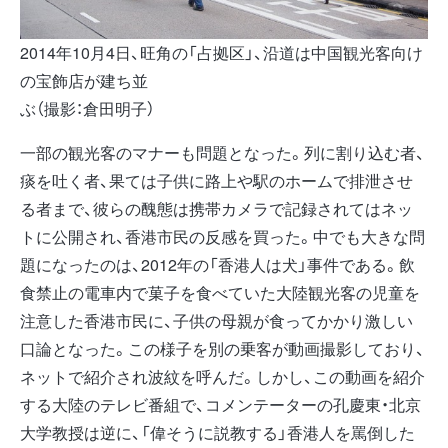
2014年10月4日、旺角の「占拠区」、沿道は中国観光客向け
の宝飾店が建ち並
ぶ（撮影：倉田明子）
一部の観光客のマナーも問題となった。列に割り込む者、
痰を吐く者、果ては子供に路上や駅のホームで排泄させ
る者まで、彼らの醜態は携帯カメラで記録されてはネッ
トに公開され、香港市民の反感を買った。中でも大きな問
題になったのは、2012年の「香港人は犬」事件である。飲
食禁止の電車内で菓子を食べていた大陸観光客の児童を
注意した香港市民に、子供の母親が食ってかかり激しい
口論となった。この様子を別の乗客が動画撮影しており、
ネットで紹介され波紋を呼んだ。しかし、この動画を紹介
する大陸のテレビ番組で、コメンテーターの孔慶東・北京
大学教授は逆に、「偉そうに説教する」香港人を罵倒した