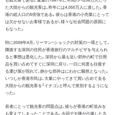
た大陸からの観光客は、昨年には4,050万人に達した。香
港の総人口の5倍強である。彼らは香港の小売業にとって
は欠かせないお客様であるが、様々な社会問題の原因に
もなった。
特に2009年4月、リーマン・ショックの対策の一環として、
隣接する深圳の住民が香港旅行のマルチビザを与えられ
ると事態は悪化した。深圳から最も近い郊外の町で日用
品を買い占めてすぐに深圳に戻り、一日に何度も往復す
る運び屋が現れて、静かな郊外はにわかに騒然となった。
いつしか香港市民は、大量にやってきて買い占めて去る
大陸からの観光客を「イナゴ」と呼んで差別するようにな
った。
若者にとって観光客の問題点は、彼らが香港の町並みを
も変えてしまったことである。今回デモ隊が占拠した九