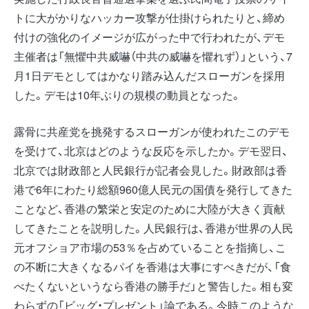
トに大がかりなハッカー攻撃が仕掛けられたりと、締め
付けの強化のイメージが広がった中で行われたが、デモ
主催者は「無懼中共威嚇（中共の威嚇を懼れず）」という、7
月1日デモとしてはかなり踏み込んだスローガンを採用
した。デモは10年ぶりの規模の動員となった。
露骨に共産党を挑発するスローガンが使われたこのデモ
を受けて、北京はどのような反応を示したか。デモ翌日、
北京では財政部と人民銀行が記者会見した。財政部は香
港で6年にわたり総額960億人民元の国債を発行してきた
ことなど、香港の繁栄と安定のために大陸が大きく貢献
してきたことを説明した。人民銀行は、香港が世界の人民
元オフショア市場の53％を占めていることを指摘し、こ
の不断に大きくなるパイを香港は大事にすべきだが、「食
べたくないというなら香港の勝手だ」と警告した。相も変
わらずの「ビッグ・プレゼント」論である。今時このような