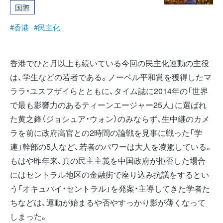
国際
#香港
#民主化
香港でひと月以上も続いている今回の民主化運動の主役
は、学生などの若者である。ノーベル平和賞を獲得したマ
ララ・ユスフザイらとともに、タイム誌に2014年の「世界
で最も影響力のあるティーンエージャー25人」に選ばれ
た黄之鋒（ジョシュア・ウォン）のみならず、生中継のカメ
ラを前に政府高官との2時間の論戦を見事に戦った「学
連」幹部の5人など、若者のパワーは大人を凌駕している。
もはや昨年来、真の民主主義を中国政府が拒否した場合
にはセントラル地区の金融街で座り込み抗議をするとい
う「オキュパイ・セントラル」を発案・主導してきた学者た
ちなどは、運動が始まるや否やすっかり影が薄くなって
しまった。