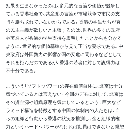
効果を生まなかったのは、多元的な言論や価値が競争し
ている香港社会で、共産党の言論が市場競争で市民の支
持を勝ち取れていないからである。香港の学生たちが真
の民主主義が欲しいと主張するのは、世界の多くの政府
や著名人が香港の学生支持を表明したことからも分かる
ように、世界的な価値基準から見て正当な要求である。中
央政府は外国勢力の影響が国の安危に関わるなどとして
それを拒んだのであるが、香港の若者に対して説得力は
不十分である。
こういう「ソフト・パワー」の存在価値自体に、北京は十分
気づいているとは言えない。今回のデモに対して、北京は
その資金源や組織原理を気にしているという。巨大なピ
ラミッド構造を特徴とする中国の体制内の人たちは、自
らの組織と行動から香港の状況を推測し、金と組織的権
力というハード・パワーがなければ動員はできないと発想