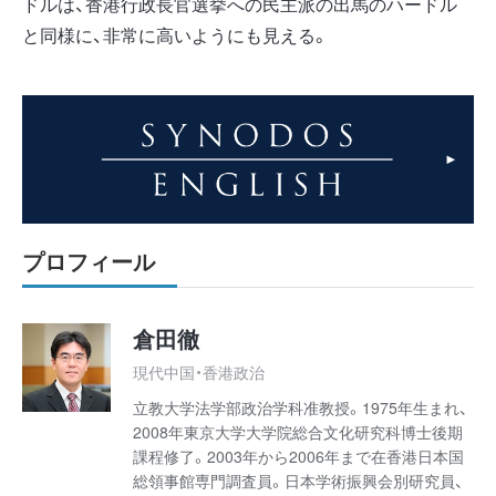
ドルは、香港行政長官選挙への民主派の出馬のハードル
と同様に、非常に高いようにも見える。
プロフィール
倉田徹
現代中国・香港政治
立教大学法学部政治学科准教授。1975年生まれ、
2008年東京大学大学院総合文化研究科博士後期
課程修了。2003年から2006年まで在香港日本国
総領事館専門調査員。日本学術振興会別研究員、