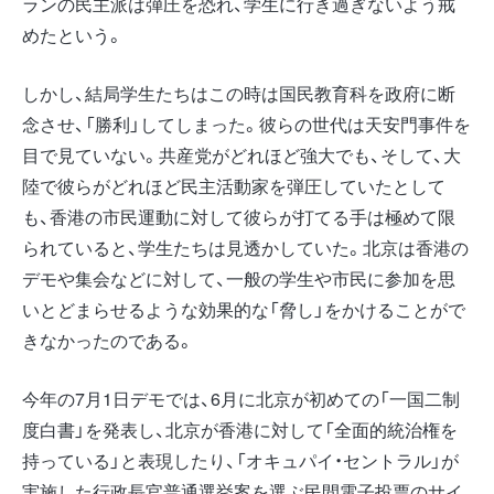
ランの民主派は弾圧を恐れ、学生に行き過ぎないよう戒
めたという。
しかし、結局学生たちはこの時は国民教育科を政府に断
念させ、「勝利」してしまった。彼らの世代は天安門事件を
目で見ていない。共産党がどれほど強大でも、そして、大
陸で彼らがどれほど民主活動家を弾圧していたとして
も、香港の市民運動に対して彼らが打てる手は極めて限
られていると、学生たちは見透かしていた。北京は香港の
デモや集会などに対して、一般の学生や市民に参加を思
いとどまらせるような効果的な「脅し」をかけることがで
きなかったのである。
今年の7月1日デモでは、6月に北京が初めての「一国二制
度白書」を発表し、北京が香港に対して「全面的統治権を
持っている」と表現したり、「オキュパイ・セントラル」が
実施した行政長官普通選挙案を選ぶ民間電子投票のサイ