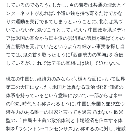
しているのであろう。しかし、今の若者は共通の理念とイ
ンターネットがあれば、小遣い銭を持ち寄るだけでかな
りの運動を実行できてしまうということに、北京は気づ
いていないか、気づこうとしていない。中国政府系メディ
アは米国の基金から民主派の労組系の議員が幾ばくかの
資金援助を受けていたというような細かい事実を探し当
てては、鬼の首を取ったように「西側勢力の関与」を喧伝
しているが、これではデモの真相には決して迫れない。
現在の中国は、経済力のみならず、様々な面において世界
第二の大国になった。米国とは異なる政治・経済・価値の
体系を持っているという意味において、一部からは米中
の「G2」時代とも称されるように、中国は米国と並び立つ
潜在力のある唯一の国家と言っても過言ではない。欧米
型の、自由民主主義の政治体制と市場経済を信奉する体
制を「ワシントン・コンセンサス」と称するのに対し、権威