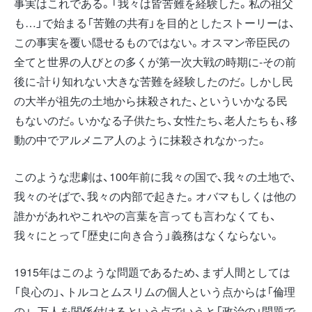
事実はこれである。「我々は皆苦難を経験した。私の祖父
も…」で始まる「苦難の共有」を目的としたストーリーは、
この事実を覆い隠せるものではない。オスマン帝臣民の
全てと世界の人びとの多くが第一次大戦の時期に-その前
後に-計り知れない大きな苦難を経験したのだ。しかし民
の大半が祖先の土地から抹殺された、といういかなる民
もないのだ。いかなる子供たち、女性たち、老人たちも、移
動の中でアルメニア人のように抹殺されなかった。
このような悲劇は、100年前に我々の国で、我々の土地で、
我々のそばで、我々の内部で起きた。オバマもしくは他の
誰かがあれやこれやの言葉を言っても言わなくても、
我々にとって「歴史に向き合う」義務はなくならない。
1915年はこのような問題であるため、まず人間としては
「良心の」、トルコとムスリムの個人という点からは「倫理
の」、万人を関係付けるという点でいうと「政治の」問題で