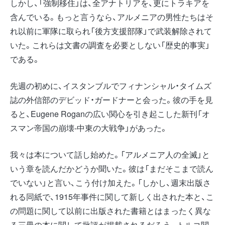
しかし、「強制移住」は、全アナトリアを、更にトラキアを
含んでいる。もっと言うなら、アルメニアの男性たちはそ
れ以前に軍隊に取られ「後方支援部隊」で武装解除されて
いた。これらは文書の調査を必要としない「歴史的事実」
である。
先週の初めに、イスタンブルでフィナンシャル・タイムズ
誌の外信部のデビッド・ガードナーと会った。彼の手を見
ると、Eugene Roganの広い関心を引き起こした新刊「オ
スマン帝国の崩壊-中東の大戦争」があった。
我々は本について話し始めた。「アルメニア人の全滅」と
いう章を読んだかどうか聞いた。彼は「まだそこまで読ん
でいない」と言い、こう付け加えた。「しかし、週末出版さ
れる同紙で、1915年事件に関して新しく出された本と、こ
の問題に関して以前に出版された書籍とはまったく異な
る三冊の本に関して批評が掲載されるだろう。トルコ関