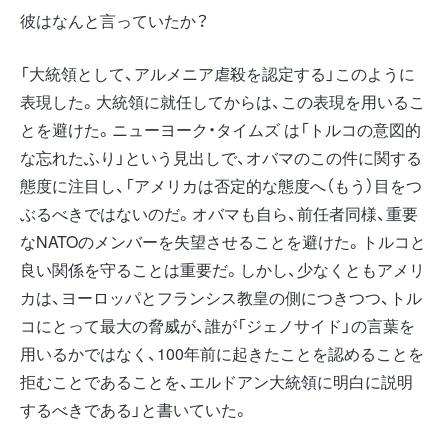
彼はなんと言っていたか？
「大統領として、アルメニア虐殺を認定する」このように
表現した。大統領に就任してからは、この表現を用いるこ
とを避けた。ニューヨーク・タイムズ は「トルコの意図的
な忘れたふり」という見出しで、オバマのこの件に関する
態度に注目し、「アメリカは否定的な態度へ（もう）目をつ
ぶるべきではないのだ。オバマも自ら、前任者同様、重要
なNATOのメンバーを失望させることを避けた。トルコと
良い関係を守ることは重要だ。しかし、少なくともアメリ
カは、ヨーロッパとフランシス教皇の側につきつつ、トル
コにとって最大の脅威が、誰が「ジェノサイド」の言葉を
用いるかではなく、100年前に起きたことを認めることを
拒むことであることを、エルドアン大統領に明白に説明
するべきである」と書いていた。