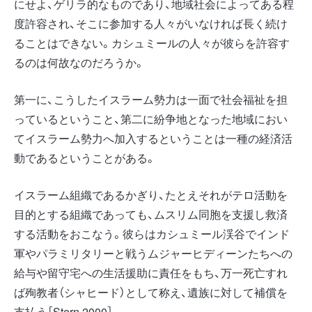
にせよ、ゲリラ的なものであり、地域社会によってある程
度許容され、そこに参加する人々がいなければ長く続け
ることはできない。カシュミールの人々が彼らを許容す
るのは何故なのだろうか。
第一に、こうしたイスラーム勢力は一面で社会福祉を担
っているということ、第二に紛争地となった地域におい
てイスラーム勢力へ加入するということは一種の経済活
動であるということがある。
イスラーム組織であるかぎり、たとえそれがテロ活動を
目的とする組織であっても、ムスリム同胞を支援し救済
する活動をおこなう。彼らはカシュミール渓谷でインド
軍やパラミリタリーと戦うムジャーヒディーンたちへの
給与や留守宅への生活援助に責任をもち、万一死亡すれ
ば殉教者（シャヒード）として称え、遺族に対して補償を
支払う［Stern 2000］。