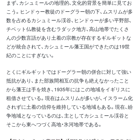
まず、カシュミールの地理的、文化的背景を簡単に見てお
こう。ヒンドゥー教徒のドーグラー朝の下、ムスリムが多
数を占めるカシュミール渓谷、ヒンドゥーが多い平野部、
チベット仏教徒を含むラダック地方、高山地帯でたくさ
んの少数言語があり土着の宗教が存在するギルギットな
どが統合されて、カシュミール藩王国ができたのは19世
紀のことにすぎない。
とくにギルギットではドーグラー朝の併合に対して強い
抵抗があり、また部族間相互の抗争も絶えなかったこと
から藩王は手を焼き、1935年にはこの地域をイギリスに
租借させている。現在はムスリムが多いが、イスラーム化
されずに土着の信仰を維持している地域もある。現在、紛
争地域となっているのは、主としてカシュミール渓谷と
そこから東へつづく高地・氷河地帯である。