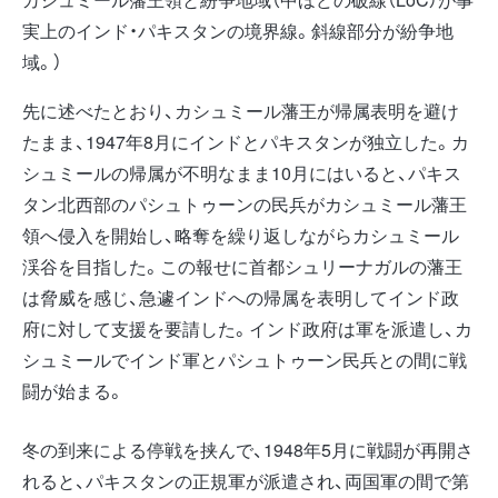
実上のインド・パキスタンの境界線。斜線部分が紛争地
域。）
先に述べたとおり、カシュミール藩王が帰属表明を避け
たまま、1947年8月にインドとパキスタンが独立した。カ
シュミールの帰属が不明なまま10月にはいると、パキス
タン北西部のパシュトゥーンの民兵がカシュミール藩王
領へ侵入を開始し、略奪を繰り返しながらカシュミール
渓谷を目指した。この報せに首都シュリーナガルの藩王
は脅威を感じ、急遽インドへの帰属を表明してインド政
府に対して支援を要請した。インド政府は軍を派遣し、カ
シュミールでインド軍とパシュトゥーン民兵との間に戦
闘が始まる。
冬の到来による停戦を挟んで、1948年5月に戦闘が再開さ
れると、パキスタンの正規軍が派遣され、両国軍の間で第