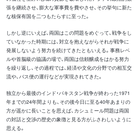
張を継続させ、膨大な軍事費を費やさせ、その挙句に新た
な核保有国を二つもたらすに至った。
しかし逆にいえば、両国はこの問題をめぐって、戦争をし
ていなかった時期には、対立を抱えながらそれが戦争に
発展しないよう努力を続けてきたともいえる。事務レベ
ルや首脳級の協議の場で、両国は信頼醸成をはかる努力
を繰り返し、その過程では、経済や文化の分野での相互交
流や、バス便の運行などが実現されてきた。
独立から最後のインド・パキスタン戦争が終わった1971
年までの24年間よりも、その後今日に至る40年あまりの
方が遥かに長いことを思えば、カシュミール問題は両国
の対話と交渉の歴史の象徴と見る方がふさわしいように
思える。