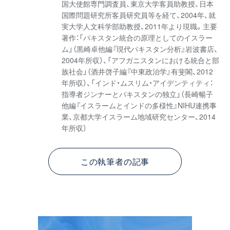
国大使館専門調査員、東京大学客員助教授、日本
国際問題研究所客員研究員等を経て、2004年、就
実大学人文科学部助教授、2011年より現職。主要
著作：「パキスタン統合の原理としてのイスラー
ム」（黒崎卓他編『現代パキスタン分析』岩波書店、
2004年所収）、「アフガニスタンにおける統合と部
族社会」（酒井啓子編『中東政治学』有斐閣、2012
年所収）、「インド・ムスリム・アイデンティティ：
指導者ジンナーとパキスタンの独立」（長崎暢子
他編『イスラームとインドの多様性』NIHU連携事
業、京都大学イスラーム地域研究センター、2014
年所収）
この執筆者の記事