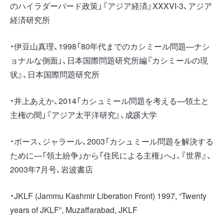
のハイラダーバード政策」『アジア経済』XXXVI-3、アジア
経済研究所
・伊豆山真理、1998「80年代までのカシミール問題―ナシ
ョナルな側面」、日本国際問題研究所編『カシミールの現
状』、日本国際問題研究所
・井上あえか、2014「カシュミール問題を考える—領土と
主権の間」『アジア太平洋研究』、成蹊大学
・ボース、ジャラール、2003「カシュミール問題を解決する
ために―「領土紛争」から「住民による主権」へ」、『世界』、
2003年7月号、岩波書店
・JKLF (Jammu Kashmir Liberation Front) 1997, “Twenty
years of JKLF”, Muzaffarabad, JKLF