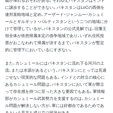
義が薄れるおそれがある。それゆえパキスタンはインド
に譲歩することができない。パキスタンはLoCの西側を
連邦直轄地域と定め、アーザード・ジャンムー・カシュミ
ールとギルギット・バルティスタンという二つの地域に分
けて管理しているが、パキスタンの公式見解では、旧藩王
領全体が依然帰属未定の係争地域であり、いずれ住民投
票がおこなわれて帰属が決するまで、パキスタンが暫定
的に管理下においているにすぎない。
また、カシュミールにはパキスタンに流れ下る河川の上
流、または水源があるという、パキスタンにとっては見過
ごせない現実的な問題もある。インドとの対立の核心に
あるカシュミール問題は、パキスタンにおいて軍が際立
って存在感を持つに至った大きな要因でもある。軍情報
部がカシュミール武装勢力を支援するのは、カシュミー
ル問題が解決しない方が、軍には好都合であるためであ
るという見方も成り立つ状況がある。