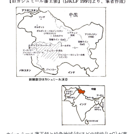
カシュミール藩王領と紛争地域（中ほどの破線（LoC）が事