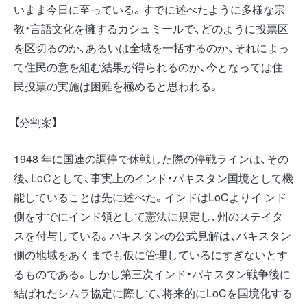
いまま今日に至っている。すでに述べたように多様な宗
教・言語文化を擁するカシュミールで、どのように投票区
を区切るのか、あるいは全域を一括するのか、それによっ
て住民の意を組む結果が得られるのか、今となっては住
民投票の実施は困難を極めると思われる。
【分割案】
1948 年に国連の調停で休戦した際の停戦ラインは、その
後、LoCとして、事実上のインド・パキスタン国境として機
能していることは先に述べた。インドはLoCよりイ ンド
側をすでにインド領として憲法に規定し、州のステイタ
スを付与している。パキスタンの公式見解は、パキスタン
側の地域をあくまでも仮に管理しているにすぎないとす
るものである。しかし第三次インド・パキスタン戦争後に
結ばれたシムラ協定に際して、将来的にLoCを国境化する