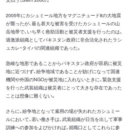
2005年にカシュミール地方をマグニチュード8の大地震
が襲ったが、最も甚大な被害を受けたカシュミールの山
岳地帯で、いち早く救助活動と被災者支援を行ったのは、
過激派組織としてパキスタン政府に非合法化されたラシ
ュカレ・タイバの関連組織であった。
急峻な地形であることからパキスタン政府が容易に被災
地に近づけず、紛争地域であることが妨げになって国連
機関や外国のNGOが被災地に入れないときに、緊急支援
を行った武装組織は被災者にとって大きな存在であった
ことは想像に難くない。
さらに、紛争地となって雇用の場が失われたカシュミー
ルにおいて、若い働き手は、武装組織が日当を出して軍事
訓練への参加をよびかければ、就職口としてこれらに参