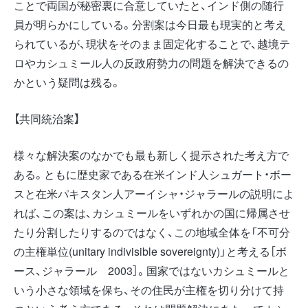
ことで両国が秘密裏に合意していたと、インド側の随行
員が明らかにしている。分割案は今日最も現実的と考え
られているが、現状をそのまま固定化することで、越境テ
ロやカシュミール人の反政府勢力の問題を解決できるの
かという疑問は残る。
【共同統治案】
様々な解決案のなかでも最も新しく提示された考え方で
ある。ともに歴史家である在米インド人シュガート・ボー
スと在米パキスタン人アーイシャ・ジャラールの説明によ
れば、この案は、カシュミールをいずれかの国に帰属させ
たり分割したりするのではなく、この地域全体を「不可分
の主権単位(unitary indivisible sovereignty)」と考える［ボ
ース、ジャラール 2003］。国家ではないカシュミールと
いう小さな領域を保ち、その住民が主権を切り分けて持