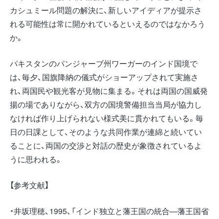
カシュミール問題の解決に、新しいアイディアが提示さ
れる可能性は常に開かれているといえるのではなかろう
か。
パキスタンのパンジャーブ州ワーガーのインド国境で
は、毎夕、国旗降納の儀式がショーアップされて実施さ
れ、両国民や観光客が見物に集まる。それは両国の国威発
揚の場でありながら、双方の国境警備担当当局が協力し
なければ作り上げられない様式美に貫かれてもいる。毎
日の日課として、そのような共同作業が連綿と続いてい
ることに、両国の交渉と対話の歴史が象徴されているよ
うに思われる。
【参考文献】
・井坂理穂、1995、「インド独立と藩王国の統合—藩王国省