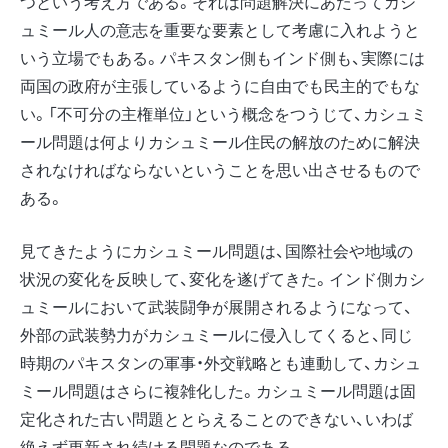
つという考え方である。それは問題解決にあたってカシ
ュミール人の意志を重要な要素として考慮に入れようと
いう立場でもある。パキスタン側もインド側も、実際には
両国の政府が主張しているように自由でも民主的でもな
い。「不可分の主権単位」という概念をつうじて、カシュミ
ール問題は何よりカシュミール住民の解放のために解決
されなければならないということを思い出させるもので
ある。
見てきたようにカシュミール問題は、国際社会や地域の
状況の変化を反映して、変化を遂げてきた。インド側カシ
ュミールにおいて武装闘争が展開されるようになって、
外部の武装勢力がカシュミールに侵入してくると、同じ
時期のパキスタンの軍事・外交戦略とも連動して、カシュ
ミール問題はさらに複雑化した。カシュミール問題は固
定化された古い問題ととらえることのできない、いわば
絶えず更新され続ける問題なのである。