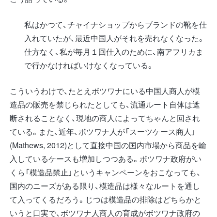
私はかつて、チャイナショップからブランドの靴を仕
入れていたが、最近中国人がそれを売れなくなった。
仕方なく、私が毎月１回仕入のために、南アフリカま
で行かなければいけなくなっている。
こういうわけで、たとえボツワナにいる中国人商人が模
造品の販売を禁じられたとしても、流通ルート自体は遮
断されることなく、現地の商人によってちゃんと回され
ている。また、近年、ボツワナ人が「スーツケース商人」
(Mathews, 2012)として直接中国の国内市場から商品を輸
入しているケースも増加しつつある。ボツワナ政府がい
くら「模造品禁止」というキャンペーンをおこなっても、
国内のニーズがある限り、模造品は様々なルートを通し
て入ってくるだろう。じつは模造品の排除はどちらかと
いうと口実で、ボツワナ人商人の育成がボツワナ政府の