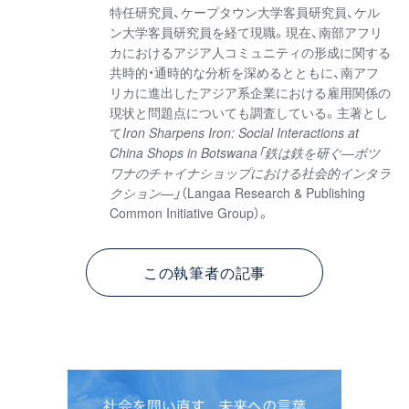
特任研究員、ケープタウン大学客員研究員、ケル
ン大学客員研究員を経て現職。現在、南部アフリ
カにおけるアジア人コミュニティの形成に関する
共時的・通時的な分析を深めるとともに、南アフ
リカに進出したアジア系企業における雇用関係の
現状と問題点についても調査している。主著とし
て
Iron Sharpens Iron: Social Interactions at
China Shops in Botswana「鉄は鉄を研ぐ―ボツ
ワナのチャイナショップにおける社会的インタラ
クション―」
（Langaa Research & Publishing
Common Initiative Group）。
この執筆者の記事