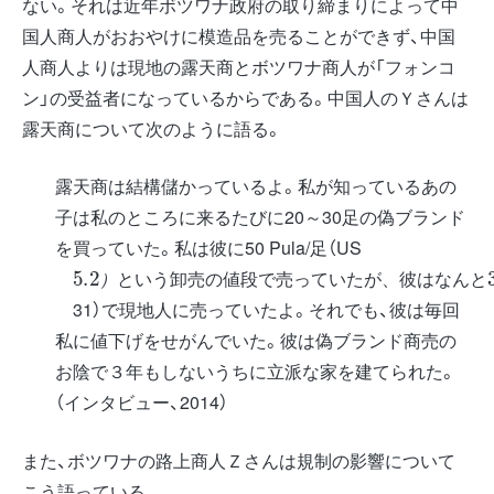
ない。それは近年ボツワナ政府の取り締まりによって中
国人商人がおおやけに模造品を売ることができず、中国
人商人よりは現地の露天商とボツワナ商人が「フォンコ
ン」の受益者になっているからである。中国人のＹさんは
露天商について次のように語る。
露天商は結構儲かっているよ。私が知っているあの
子は私のところに来るたびに20～30足の偽ブランド
を買っていた。私は彼に50 Pula/足（US
い
の
売
た
は
300
足
5.2
う
値
っ
が
な
（
U
P
卸
段
て
、
ん
S
）
u
彼
と
売
で
い
と
l
a
/
）
と
い
う
卸
売
の
値
段
で
売
っ
て
い
た
が
、
彼
は
な
ん
と
31）で現地人に売っていたよ。それでも、彼は毎回
私に値下げをせがんでいた。彼は偽ブランド商売の
お陰で３年もしないうちに立派な家を建てられた。
（インタビュー、2014）
また、ボツワナの路上商人Ｚさんは規制の影響について
こう語っている。