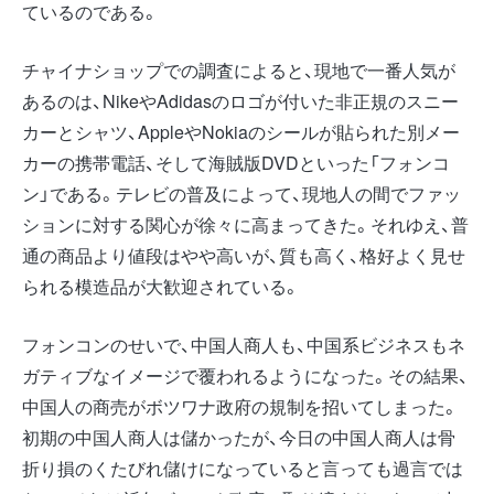
ているのである。
チャイナショップでの調査によると、現地で一番人気が
あるのは、NikeやAdidasのロゴが付いた非正規のスニー
カーとシャツ、AppleやNokiaのシールが貼られた別メー
カーの携帯電話、そして海賊版DVDといった「フォンコ
ン」である。テレビの普及によって、現地人の間でファッ
ションに対する関心が徐々に高まってきた。それゆえ、普
通の商品より値段はやや高いが、質も高く、格好よく見せ
られる模造品が大歓迎されている。
フォンコンのせいで、中国人商人も、中国系ビジネスもネ
ガティブなイメージで覆われるようになった。その結果、
中国人の商売がボツワナ政府の規制を招いてしまった。
初期の中国人商人は儲かったが、今日の中国人商人は骨
折り損のくたびれ儲けになっていると言っても過言では