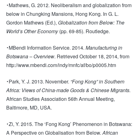
・Mathews, G. 2012. Neoliberalism and globalization from
below in Chungking Mansions, Hong Kong. In G. L.
Gordon Mathews (Ed.),
Globalization from Below: The
World’s Other Economy
(pp. 69-85). Routledge.
・MBendi Information Service. 2014.
Manufacturing in
Botswana – Overview
. Retrieved October 18, 2014, from
http://www.mbendi.com/indy/mnfc/af/bo/p0005.htm
・Park, Y. J. 2013. November.
“Fong Kong” in Southern
Africa: Views of China-made Goods & Chinese Migrants.
African Studies Association 56th Annual Meeting,
Baltimore, MD, USA.
・Zi, Y. 2015. The ‘Fong Kong’ Phenomenon in Botswana:
A Perspective on Globalisation from Below.
African