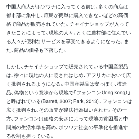
中国人商人がボツワナに入ってくる前は、多くの商店は
都市部に集中し、庶民が簡単に購入できないほどの高価
格で商品が販売されていた。チャイナショップが入って
きたことによって、現地の人々、とくに農村部に住んでい
る人々が便利なサービスを享受できるようになった。ま
た、商品の価格も下落した。
しかし、チャイナショップで販売されている中国産製品
は、徐々に現地の人に貶されはじめ、アフリカにおいて広
く批判されるようになる。中国産製品は安っぽく、模造
品、偽物という意味から現地で「フォンコン（fong kong）」
と呼ばれている(Barrett, 2007; Park, 2013)。フォンコンは
広く批判され、その販売が違法行為扱いされた。その一
方、フォンコンは価格の安さによって現地の貧困層と中
間層の生活水準を高め、ボツワナ社会の平準化を推進す
る役割も担っている。