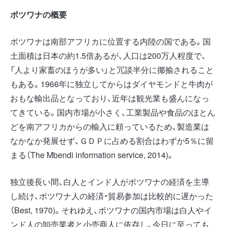
ボツワナの概要
ボツワナは南部アフリカに位置する内陸の国である。国
土面積は日本の約1.5倍あるが、人口は200万人程度で、
「人より家畜のほうが多い」と冗談半分に揶揄されること
もある。1966年に独立してからはダイヤモンドと牛肉が
おもな輸出品となっており、近年は観光業も盛んになっ
てきている。国内市場が小さく、工業製品や食品のほとん
どを南アフリカからの輸入に頼っているため、製造業は
なかなか発展せず、ＧＤＰに占める割合はわずか5％に留
まる（The Mbendi information service, 2014)。
独立後長い間、白人とインド人がボツワナの経済を主導
し続け、ボツワナ人の経済・貿易参加は比較的に遅かった
（Best, 1970)。それゆえ、ボツワナの国内市場は白人やイ
ンド人の卸売業者と小売商人に依存し、今日に至っても