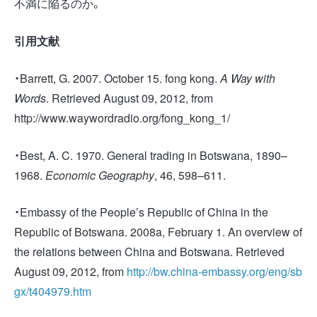
不満に陥るのか。
引用文献
・Barrett, G. 2007. October 15. fong kong.
A Way with
Words
. Retrieved August 09, 2012, from
http://www.waywordradio.org/fong_kong_1/
・Best, A. C. 1970. General trading in Botswana, 1890–
1968.
Economic Geography
, 46, 598–611.
・Embassy of the People’s Republic of China in the
Republic of Botswana. 2008a, February 1. An overview of
the relations between China and Botswana. Retrieved
August 09, 2012, from
http://bw.china-embassy.org/eng/sb
gx/t404979.htm