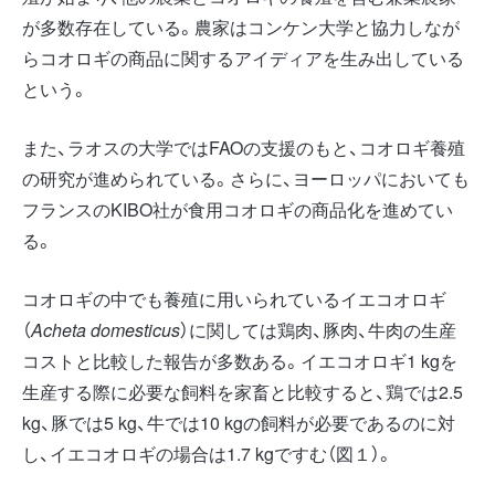
が多数存在している。農家はコンケン大学と協力しなが
らコオロギの商品に関するアイディアを生み出している
という。
また、ラオスの大学ではFAOの支援のもと、コオロギ養殖
の研究が進められている。さらに、ヨーロッパにおいても
フランスのKIBO社が食用コオロギの商品化を進めてい
る。
コオロギの中でも養殖に用いられているイエコオロギ
（
Acheta domesticus
）に関しては鶏肉、豚肉、牛肉の生産
コストと比較した報告が多数ある。イエコオロギ1 kgを
生産する際に必要な飼料を家畜と比較すると、鶏では2.5
kg、豚では5 kg、牛では10 kgの飼料が必要であるのに対
し、イエコオロギの場合は1.7 kgですむ（図１）。