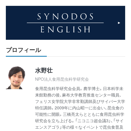
プロフィール
水野壮
NPO法人食用昆虫科学研究会
食用昆虫科学研究会会員。農学博士。日本科学未
来館勤務の後、麻布大学教育推進センター職員、
フェリス女学院大学非常勤講師及びサイバー大学
特任講師。2009年に内山昭一に出会い、昆虫食の
可能性に開眼。三橋亮太らとともに食用昆虫科学
研究会を立ち上げる。「ニコニコ超会議3」、「サイ
エンスアゴラ」等の様々なイベントで昆虫食普及