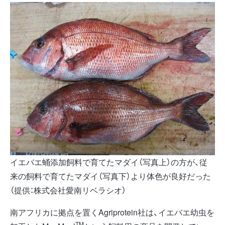
イエバエ蛹添加飼料で育てたマダイ（写真上）の方が、従
来の飼料で育てたマダイ（写真下）より体色が良好だった
（提供：株式会社愛南リベラシオ）
南アフリカに拠点を置くAgriprotein社は、イエバエ幼虫を
TM