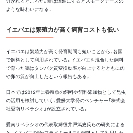
分かれるところだ。蛹は燻製にするとスモークチーズの
ような味わいになる。
イエバエは繁殖力が高く飼育コストも低い
イエバエは繁殖力が高く発育期間も短いことから、各国
で飼料として利用されている。イエバエを混合した飼料
で育った鶏はタンパク質変換効率が向上するとともに肉
や卵の質が向上したという報告もある。
日本では2012年に養殖魚の飼料や飼料添加物として昆虫
の活用を検討していく、愛媛大学発のベンチャー「株式会
社愛南リベラシオ」が設立されている。
愛南リベラシオの代表取締役井戸篤史氏らの研究による
と、イエバエの蛹・フライミール®を飼料として利用した