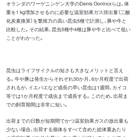
オランダのワーゲニンゲン大学のDenis Oonincxらは、体
重を1 kg増加させるのに必要な温室効果ガス排出量（二酸
化炭素換算）を繁殖力の高い昆虫5種で計測し、豚や牛と
比較した。その結果、昆虫5種中4種は豚や牛と比べて低い
ことがわかった。
昆虫はライフサイクルの短さも大きなメリットと言え
る。牛や豚は発生からそれぞれ30か月、6か月程度で出荷
されるが、イエバエなど成長の早い昆虫は1週間、カイコ
等では1か月程度で成虫まで成長する。このため、出荷ま
での飼育期間は非常に短い。
出荷までの日数が短期間でかつ温室効果ガスの放出量も
少ない場合、出荷する個体をすべて含めた総体重あたり