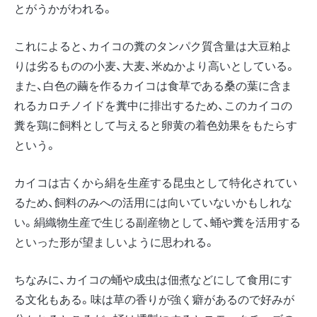
とがうかがわれる。
これによると、カイコの糞のタンパク質含量は大豆粕よ
りは劣るものの小麦、大麦、米ぬかより高いとしている。
また、白色の繭を作るカイコは食草である桑の葉に含ま
れるカロチノイドを糞中に排出するため、このカイコの
糞を鶏に飼料として与えると卵黄の着色効果をもたらす
という。
カイコは古くから絹を生産する昆虫として特化されてい
るため、飼料のみへの活用には向いていないかもしれな
い。絹織物生産で生じる副産物として、蛹や糞を活用する
といった形が望ましいように思われる。
ちなみに、カイコの蛹や成虫は佃煮などにして食用にす
る文化もある。味は草の香りが強く癖があるので好みが