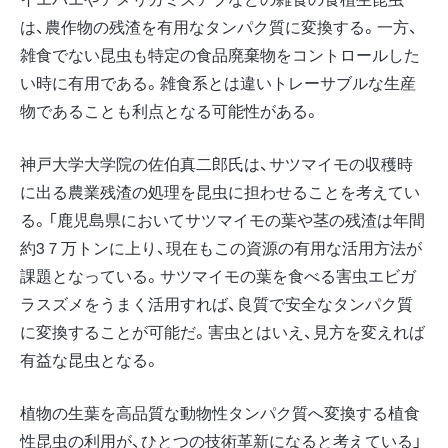
は、農作物の残渣を有用なタンパク質に変換する。一方、
雑食でない昆虫も特定の食品廃棄物をコントロールした
い時に有用である。雑食系とは違いトレーサブルな生産
物であることも利点となる可能性がある。
神戸大学大学院の佐伯真二郎氏は、サツマイモの収穫時
に出る農業残渣の処理を昆虫に担わせることを考えてい
る。「鹿児島県においてサツマイモの葉や茎の残渣は年間
約3７万トンに上り、現在もこの資源の有用な活用方法が
課題となっている。サツマイモの葉を食べる害虫エビガ
ラスズメをうまく活用すれば、良質で安全なタンパク質
に変換することが可能だ。害虫とはいえ、見方を変えれば
有益な昆虫となる。
植物の生葉を高品質な動物性タンパク質へ変換する植食
性昆虫の利用が、ひとつの技術革新になると考えている」