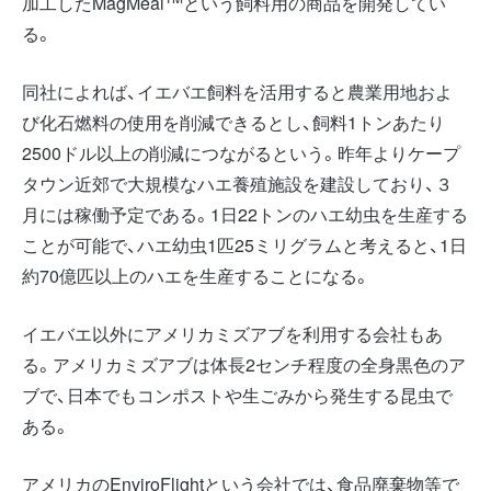
加工したMagMeal
という飼料用の商品を開発してい
る。
同社によれば、イエバエ飼料を活用すると農業用地およ
び化石燃料の使用を削減できるとし、飼料1トンあたり
2500ドル以上の削減につながるという。昨年よりケープ
タウン近郊で大規模なハエ養殖施設を建設しており、３
月には稼働予定である。1日22トンのハエ幼虫を生産する
ことが可能で、ハエ幼虫1匹25ミリグラムと考えると、1日
約70億匹以上のハエを生産することになる。
イエバエ以外にアメリカミズアブを利用する会社もあ
る。アメリカミズアブは体長2センチ程度の全身黒色のア
ブで、日本でもコンポストや生ごみから発生する昆虫で
ある。
アメリカのEnviroFlightという会社では、食品廃棄物等で