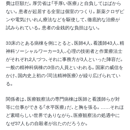
費は巨額だ。厚労省は「手厚い医療」と自負してはばから
ない。患者が起居する全室は個室のつくり。新薬クロザピ
ンや電気けいれん療法などを駆使して、徹底的な治療が
試みられている。患者の金銭的な負担はない。
33床のとある病棟を例にとると、医師4人、看護師43人、精
神科ソーシャルワーカー3人、心理の技術者と作業療法士
がそれぞれ2人づつ、それに事務方が3人といった陣容だ。
一般の精神科病棟の3倍の人員といわれる。国家の威信を
かけ、国内史上初の〈司法精神医療〉が繰り広げられてい
る。
関係者は、医療観察法の専門病棟は医師と看護師らが対
等に仕事ができる「水平医療」だ、と胸を張る。……それほ
ど素晴らしい世界でありながら、医療観察法の処遇中に
なぜ37人もの自殺者が出たのだろうか。