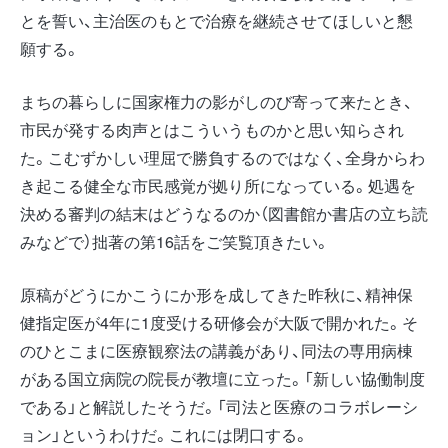
とを誓い、主治医のもとで治療を継続させてほしいと懇
願する。
まちの暮らしに国家権力の影がしのび寄って来たとき、
市民が発する肉声とはこういうものかと思い知らされ
た。こむずかしい理屈で勝負するのではなく、全身からわ
き起こる健全な市民感覚が拠り所になっている。処遇を
決める審判の結末はどうなるのか（図書館か書店の立ち読
みなどで）拙著の第16話をご笑覧頂きたい。
原稿がどうにかこうにか形を成してきた昨秋に、精神保
健指定医が4年に1度受ける研修会が大阪で開かれた。そ
のひとこまに医療観察法の講義があり、同法の専用病棟
がある国立病院の院長が教壇に立った。「新しい協働制度
である」と解説したそうだ。「司法と医療のコラボレーシ
ョン」というわけだ。これには閉口する。