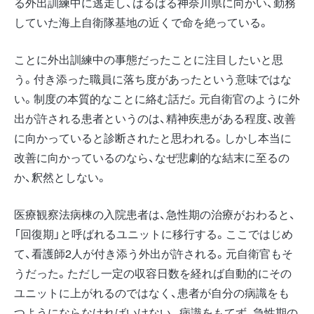
る外出訓練中に逃走し、はるばる神奈川県に向かい、勤務
していた海上自衛隊基地の近くで命を絶っている。
ことに外出訓練中の事態だったことに注目したいと思
う。付き添った職員に落ち度があったという意味ではな
い。制度の本質的なことに絡む話だ。元自衛官のように外
出が許される患者というのは、精神疾患がある程度、改善
に向かっていると診断されたと思われる。しかし本当に
改善に向かっているのなら、なぜ悲劇的な結末に至るの
か、釈然としない。
医療観察法病棟の入院患者は、急性期の治療がおわると、
「回復期」と呼ばれるユニットに移行する。ここではじめ
て、看護師2人が付き添う外出が許される。元自衛官もそ
うだった。ただし一定の収容日数を経れば自動的にその
ユニットに上がれるのではなく、患者が自分の病識をも
つようにならなければいけない。病識をもてず、急性期の