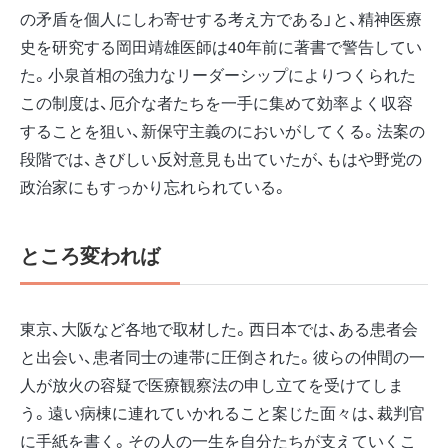
の矛盾を個人にしわ寄せする考え方である」と、精神医療
史を研究する岡田靖雄医師は40年前に著書で警告してい
た。小泉首相の強力なリーダーシップによりつくられた
この制度は、厄介な者たちを一手に集めて効率よく収容
することを狙い、新保守主義のにおいがしてくる。法案の
段階では、きびしい反対意見も出ていたが、もはや野党の
政治家にもすっかり忘れられている。
ところ変われば
東京、大阪など各地で取材した。西日本では、ある患者会
と出会い、患者同士の連帯に圧倒された。彼らの仲間の一
人が放火の容疑で医療観察法の申し立てを受けてしま
う。遠い病棟に連れていかれること案じた面々は、裁判官
に手紙を書く。その人の一生を自分たちが支えていくこ