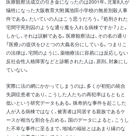
医療観察法成立の引き金になったのは2001年、児童8人が
犠牲になった大阪教育大附属池田小学校の無差別殺人事
件である。たいていの人はこう思うだろう。「処刑された
宅間守死刑囚のような通り魔を入れる病棟ですか？」と。
しかし、それは誤解である。医療観察法は、その名の通り
「医療」の提供をひとつの大義名分にしている。つまりこ
の法律は、宅間のように、薬物療法に容易には反応しない
反社会性人格障害などと診断された人は、原則、対象にし
ていない。
実際に法の網にかかってしまうのは、多くが初犯の統合
失調症患者であり、こうした人たちの再犯率はもともと
低いという研究データもある。猟奇的な事件を起こした
人が入る病棟ではなく、被害者は同居する親族であるケ
ースが相当な割合を占める。国のデータによると、こうし
た不幸な事件に至るまで、地域の福祉とはあまり縁のな