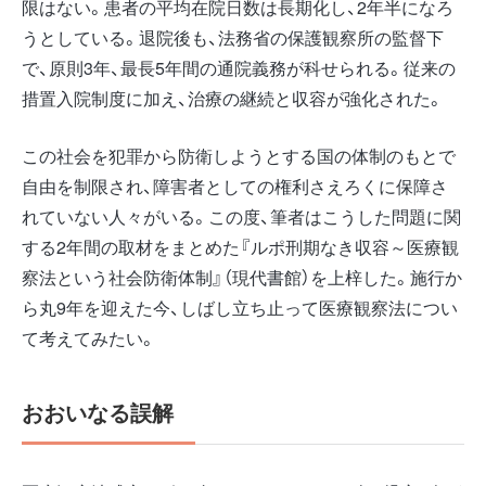
限はない。患者の平均在院日数は長期化し、2年半になろ
うとしている。退院後も、法務省の保護観察所の監督下
で、原則3年、最長5年間の通院義務が科せられる。従来の
措置入院制度に加え、治療の継続と収容が強化された。
この社会を犯罪から防衛しようとする国の体制のもとで
自由を制限され、障害者としての権利さえろくに保障さ
れていない人々がいる。この度、筆者はこうした問題に関
する2年間の取材をまとめた『ルポ刑期なき収容～医療観
察法という社会防衛体制』（現代書館）を上梓した。施行か
ら丸9年を迎えた今、しばし立ち止って医療観察法につい
て考えてみたい。
おおいなる誤解