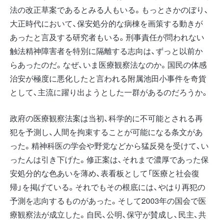
法の改正草案であるとみる人もいる。もっとさかのぼり、
大正時代において、保安処分的な病棟を画策する動きが
あったと言及する研究者もいる。刑事責任が問われない
触法精神障害者を特別に隔離する志向は、ずっと以前か
らあったのだ。なぜ、いま医療観察法なのか。国民の体感
治安が極度に悪化したと言われる附属池田小事件を奇貨
として、主流に躍り出ようとした一群があるのだろうか。
政府の医療観察法案は当初、科学的に不可能とされる再
犯を予測し、人間を拘束することが可能になる条文があ
った。精神科医の学会や野党などから猛反発を受けて、い
ったんは引き下げた。修正案は、それまで濃厚であった保
安処分的な色あいを薄め、表看板として「医療と社会復
帰」を掲げている。それでもその根底には、やはり再犯の
予測を志向するものがあった。そして2003年の国会で医
療観察法が成立した。自民、公明、保守が賛成し、民主、共