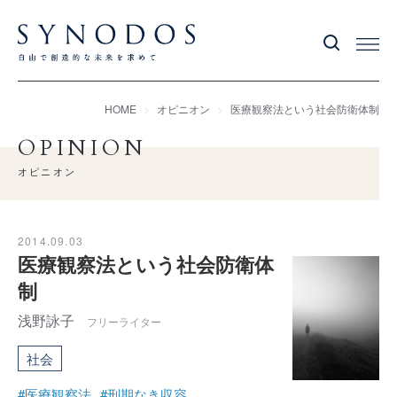
HOME
オピニオン
医療観察法という社会防衛体制
OPINION
オピニオン
2014.09.03
医療観察法という社会防衛体
制
浅野詠子
フリーライター
社会
#医療観察法
#刑期なき収容