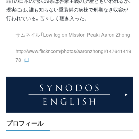
罪」の日本の刑法39条は啓蒙主義の所産ともいわれるが、
現実には、誰も知らない重装備の病棟で刑期なき収容が
行われている。苦々しく聴き入った。
サムネイル「Low fog on Mission Peak」
Aaron Zhong
http://www.flickr.com/photos/aaronzhongi/147641419
78
プロフィール