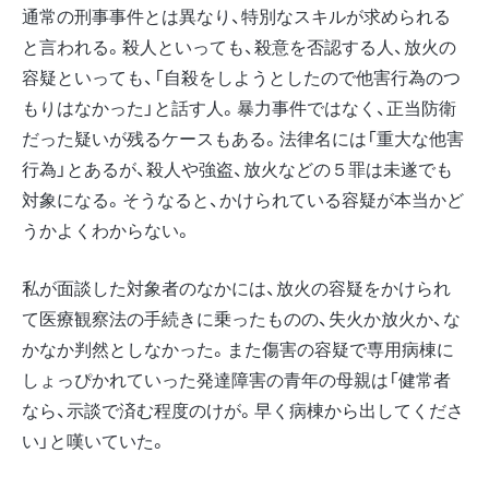
通常の刑事事件とは異なり、特別なスキルが求められる
と言われる。殺人といっても、殺意を否認する人、放火の
容疑といっても、「自殺をしようとしたので他害行為のつ
もりはなかった」と話す人。暴力事件ではなく、正当防衛
だった疑いが残るケースもある。法律名には「重大な他害
行為」とあるが、殺人や強盗、放火などの５罪は未遂でも
対象になる。そうなると、かけられている容疑が本当かど
うかよくわからない。
私が面談した対象者のなかには、放火の容疑をかけられ
て医療観察法の手続きに乗ったものの、失火か放火か、な
かなか判然としなかった。また傷害の容疑で専用病棟に
しょっぴかれていった発達障害の青年の母親は「健常者
なら、示談で済む程度のけが。早く病棟から出してくださ
い」と嘆いていた。