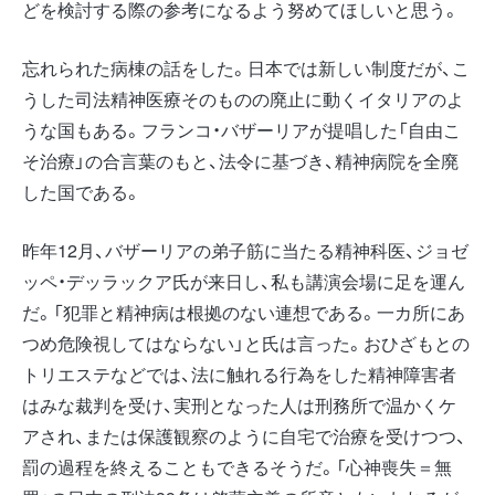
どを検討する際の参考になるよう努めてほしいと思う。
忘れられた病棟の話をした。日本では新しい制度だが、こ
うした司法精神医療そのものの廃止に動くイタリアのよ
うな国もある。フランコ・バザーリアが提唱した「自由こ
そ治療」の合言葉のもと、法令に基づき、精神病院を全廃
した国である。
昨年12月、バザーリアの弟子筋に当たる精神科医、ジョゼ
ッペ・デッラックア氏が来日し、私も講演会場に足を運ん
だ。「犯罪と精神病は根拠のない連想である。一カ所にあ
つめ危険視してはならない」と氏は言った。おひざもとの
トリエステなどでは、法に触れる行為をした精神障害者
はみな裁判を受け、実刑となった人は刑務所で温かくケ
アされ、または保護観察のように自宅で治療を受けつつ、
罰の過程を終えることもできるそうだ。「心神喪失＝無