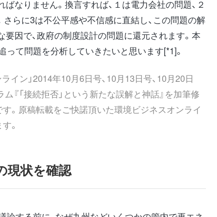
ればなりません。換言すれば、１は電力会社の問題、２
。さらに3は不公平感や不信感に直結し、この問題の解
な要因で、政府の制度設計の問題に還元されます。本
追って問題を分析していきたいと思います[*1]。
ンライン」
2014年10月6日号
、
10月13日号
、
10月20日
ラム『「接続拒否」という新たな誤解と神話』を加筆修
です。原稿転載をご快諾頂いた環境ビジネスオンライ
ます。
の現状を確認
て議論する前に、なぜ九州などいくつかの管内で再エネ