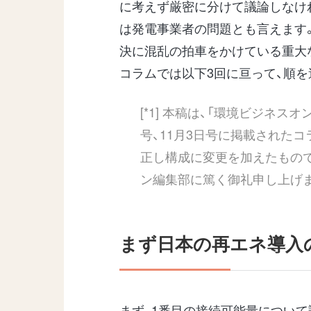
に考えず厳密に分けて議論しなけ
は発電事業者の問題とも言えます
決に混乱の拍車をかけている重大
コラムでは以下3回に亘って、順を
[*1] 本稿は、「環境ビジネスオ
号
、
11月3日号
に掲載されたコ
正し構成に変更を加えたもの
ン編集部に篤く御礼申し上げ
まず日本の再エネ導入
まず、1番目の接続可能量につい