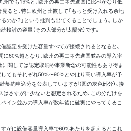
九州でも19%と、欧州の再エネ先進国に比べかなり低
け見ると、特に欧州と比較して「もっと受け入れる余地
するのか？」という批判も出てくることでしょう。しか
続検討の容量（その大部分が太陽光）です。
設備認定を受けた容量すべてが接続されるとなると、
間に80%超となり、欧州の再エネ先進国並みの導入率
量に関しては認定取消や事業断念の可能性もあり得ま
してもそれぞれ50%〜90%とやはり高い導入率が予
続契約申込分を公表していますが（図の灰色部分）、接
スはさすがに少ないと想定されるため、この分だけを
のスペイン並みの導入率が数年後に確実にやってくるこ
さすがに設備容量導入率で60%あたりを超えるとこれ